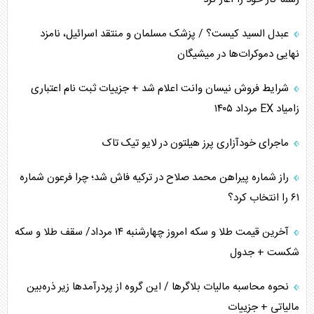
پیام، ظرفیت بالفعل‌نشده تجارت ایران
عبدل السید کیست؟ / پزشک مسلمان و منتقد اسرائیل، نامزد
همسویی عربستان با سنتکام علیه متحدان ایران
نهایی دموکرات‌ها در میشیگان
ترامپ و توهم خلع سلاح حماس
شرایط فروش نیسان وانت اعلام شد + جزییات ثبت نام اعتباری
زامیاد EX مرداد ۱۴۰۵
چرا کویت به دنبال شریک امنیتی جدید است؟
ماجرای خودآزاری پرز هیلتون در لایو تیک تاک
اعتراف غرب به قدرت ایران در تثبیت معادلات
راز شماره پیراهن محمد صلاح در ترکیه فاش شد؛ چرا فرعون شماره
خطای راهبردی ترامپ مقابل برزیل
۶۱ را انتخاب کرد؟
متن و حاشیه سفر نتانیاهو به آمریکا
آخرین قیمت طلا و سکه امروز چهارشنبه ۱۴ مرداد/ سقف طلا و سکه
شکست + جدول
نحوه محاسبه مالیات بلاگر‌ها / این گروه از پردرآمد‌ها زیر ذره‌بین
مالیاتی + جزییات