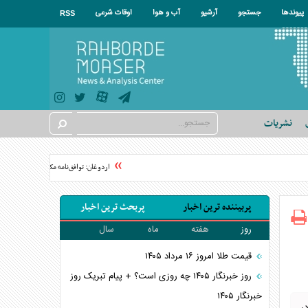
پیوندها
جستجو
آرشیو
آب و هوا
اوقات شرعی
RSS
نشریات
اردوغان: توافق‌نامه مکه هیچ کشوری را هد
پربیننده ترین اخبار
پربحث ترین اخبار
روز
هفته
ماه
سال
قیمت طلا امروز ۱۶ مرداد ۱۴۰۵
روز خبرنگار ۱۴۰۵ چه روزی است؟ + پیام تبریک روز
خبرنگار ۱۴۰۵