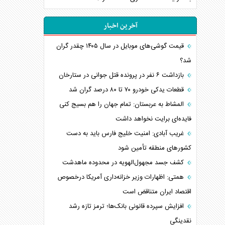
آخرین اخبار
قیمت گوشی‌های موبایل در سال ۱۴۰۵ چقدر گران
شد؟
بازداشت ۶ نفر در پرونده قتل جوانی در ستارخان
قطعات یدکی خودرو ۷۰ تا ۸۰ درصد گران شد
المشاط به عربستان: تمام جهان را هم بسیج کنی
فایده‌ای برایت نخواهد داشت
غریب آبادی: امنیت خلیج فارس باید به دست
کشورهای منطقه تأمین شود
کشف جسد مجهول‌الهویه در محدوده ماهدشت
همتی: اظهارات وزیر خزانه‌داری آمریکا درخصوص
اقتصاد ایران متناقض است
افزایش سپرده قانونی بانک‌ها؛ ترمز تازه رشد
نقدینگی