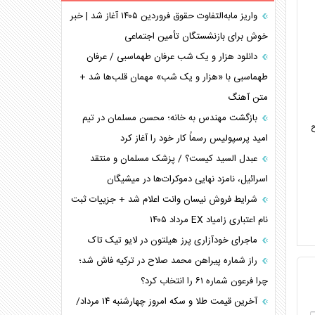
برنامه هفتم توسعه در نقطه کور سیاستگذاری
واریز مابه‌التفاوت حقوق فروردین ۱۴۰۵ آغاز شد | خبر
خوش برای بازنشستگان تأمین اجتماعی
کنوانسیون دریای خزر در راستای منافع ملی است؟
اوکراین بازوی مخرب آمریکا در غرب آسیا
دانلود هزار و یک شب عرفان طهماسبی / عرفان
اهمیت راهبردی اردن برای آمریکا
طهماسبی با «هزار و یک شب» مهمان قلب‌ها شد +
متن آهنگ
پیام، ظرفیت بالفعل‌نشده تجارت ایران
همسویی عربستان با سنتکام علیه متحدان ایران
بازگشت مهندس به خانه؛ محسن مسلمان در تیم
ح
ترامپ و توهم خلع سلاح حماس
امید پرسپولیس رسماً کار خود را آغاز کرد
چرا کویت به دنبال شریک امنیتی جدید است؟
عبدل السید کیست؟ / پزشک مسلمان و منتقد
اسرائیل، نامزد نهایی دموکرات‌ها در میشیگان
شرایط فروش نیسان وانت اعلام شد + جزییات ثبت
نام اعتباری زامیاد EX مرداد ۱۴۰۵
ماجرای خودآزاری پرز هیلتون در لایو تیک تاک
راز شماره پیراهن محمد صلاح در ترکیه فاش شد؛
چرا فرعون شماره ۶۱ را انتخاب کرد؟
آخرین قیمت طلا و سکه امروز چهارشنبه ۱۴ مرداد/