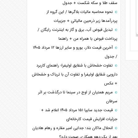
سقف طلا و سکه شکست + جدول
نحوه محاسبه مالیات بلاگر‌ها / این گروه از
پردرآمد‌ها زیر ذره‌بین مالیاتی + جزییات
تبدیل قبوض آب، برق و گاز به اینترنت رایگان /
پرداخت قبوض با همراه من + راهنما
آخرین قیمت دلار، یورو و سایر ارز‌ها ۱۲ مرداد ۱۴۰۵
/ جدول
تفاوت خشخاش با شقایق اولیفرا؛ راهنمای کاربرد
دارویی شقایق اولیفرا و تفاوت آن با تریاک و خشخاش
+ عکس
مریم همتیان از اوج در سینما تا درگذشت بر اثر
سرطان
قیمت جدید سایپا ۱۵۱ مرداد ۱۴۰۵ اعلام شد +
جزئیات افزایش قیمت کارخانه‌ای
انحلال ماکان بند؛ جدایی امیر مقاره و رهام هادیان
بعد از یک دهه همکاری صحت دارد؟