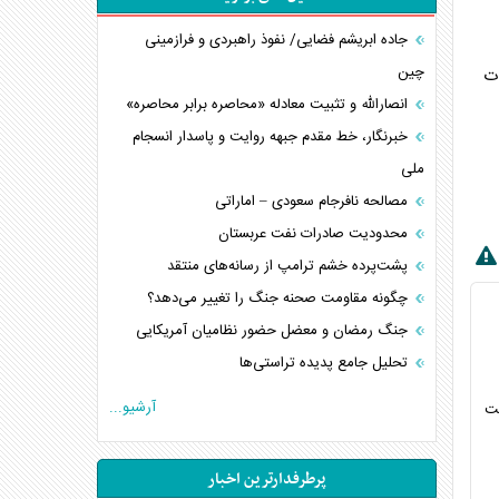
جاده ابریشم فضایی/ نفوذ راهبردی و فرازمینی
چین
ت
انصارالله و تثبیت معادله «محاصره برابر محاصره»
خبرنگار، خط مقدم جبهه روایت و پاسدار انسجام
ملی
مصالحه نافرجام سعودی – اماراتی
محدودیت صادرات نفت عربستان
پشت‌پرده خشم ترامپ از رسانه‌های منتقد
چگونه مقاومت صحنه جنگ را تغییر می‌دهد؟
جنگ رمضان و معضل حضور نظامیان آمریکایی
تحلیل جامع پدیده تراستی‌ها
تأثیر جنگ ایران و آمریکا بر اقتصاد جهانی
آرشیو...
ست
تخریب پل‌ها در اوکراین و فروپاشی روایت دوگانه
غرب
پرطرفدارترین اخبار
اربعین، کابوس مشترک تل‌آویو-واشنگتن