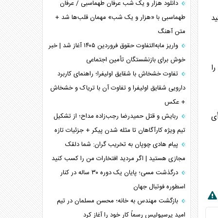
دانلود هزار و یک شب عرفان طهماسبی / عرفان
طهماسبی با «هزار و یک شب» مهمان قلب‌ها شد +
ید
متن آهنگ
واریز مابه‌التفاوت حقوق فروردین ۱۴۰۵ آغاز شد | خبر
خوش برای بازنشستگان تأمین اجتماعی
را
تفاوت خشخاش با شقایق اولیفرا؛ راهنمای کاربرد
دارویی شقایق اولیفرا و تفاوت آن با تریاک و خشخاش
+ عکس
ربایش و قتل حمیدرضا رجب‌زاده مداح؛ از تشکیل
أی
تیم ویژه کارآگاهان تا مثله شدن پیکر + جزئیات تازه
پیام هادی چوپان به تخریب گران: شما دلقک
مجازی هستید | اگر مردید افتخارات من را کسب کنید
درگذشت مسی؛ پایان یک دوره ۳۰ ساله در کنار
اسطوره فوتبال جهان
بازگشت مهندس به خانه؛ محسن مسلمان در تیم
امید پرسپولیس رسماً کار خود را آغاز کرد