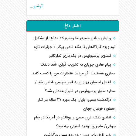
آرشیو...
اخبار داغ
ربایش و قتل حمیدرضا رجب‌زاده مداح؛ از تشکیل
تیم ویژه کارآگاهان تا مثله شدن پیکر + جزئیات تازه
تساوی پرسپولیس در یک بازی تدارکاتی
پیام هادی چوپان به تخریب گران: شما دلقک
مجازی هستید | اگر مردید افتخارات من را کسب کنید
انتقال احسان پهلوان به فجر سپاسی قطعی شد /
ستاره سابق پرسپولیس در شیراز ماندنی شد؟
درگذشت مسی؛ پایان یک دوره ۳۰ ساله در کنار
اسطوره فوتبال جهان
افشای نقشه ترور مسی و رونالدو در آمریکا در جام
جهانی/ ماجرای تهدید امنیتی چه بود؟
خبر تلخ برای مسی؛ خورخه مسی درگذشت