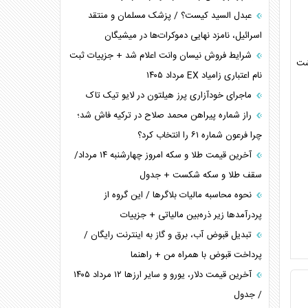
عبدل السید کیست؟ / پزشک مسلمان و منتقد
اسرائیل، نامزد نهایی دموکرات‌ها در میشیگان
شرایط فروش نیسان وانت اعلام شد + جزییات ثبت
شت
نام اعتباری زامیاد EX مرداد ۱۴۰۵
ماجرای خودآزاری پرز هیلتون در لایو تیک تاک
راز شماره پیراهن محمد صلاح در ترکیه فاش شد؛
چرا فرعون شماره ۶۱ را انتخاب کرد؟
آخرین قیمت طلا و سکه امروز چهارشنبه ۱۴ مرداد/
سقف طلا و سکه شکست + جدول
نحوه محاسبه مالیات بلاگر‌ها / این گروه از
پردرآمد‌ها زیر ذره‌بین مالیاتی + جزییات
تبدیل قبوض آب، برق و گاز به اینترنت رایگان /
پرداخت قبوض با همراه من + راهنما
آخرین قیمت دلار، یورو و سایر ارز‌ها ۱۲ مرداد ۱۴۰۵
/ جدول