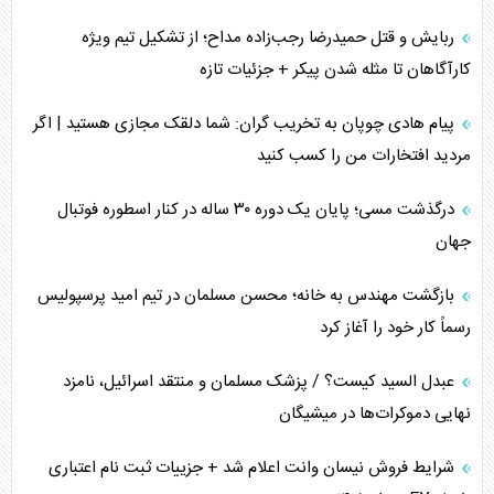
جنگ رمضان و معضل حضور نظامیان آمریکایی
ربایش و قتل حمیدرضا رجب‌زاده مداح؛ از تشکیل تیم ویژه
تحلیل جامع پدیده تراستی‌ها
کارآگاهان تا مثله شدن پیکر + جزئیات تازه
تأثیر جنگ ایران و آمریکا بر اقتصاد جهانی
پیام هادی چوپان به تخریب گران: شما دلقک مجازی هستید | اگر
مردید افتخارات من را کسب کنید
تخریب پل‌ها در اوکراین و فروپاشی روایت دوگانه غرب
درگذشت مسی؛ پایان یک دوره ۳۰ ساله در کنار اسطوره فوتبال
اربعین، کابوس مشترک تل‌آویو-واشنگتن
جهان
بازگشت مهندس به خانه؛ محسن مسلمان در تیم امید پرسپولیس
رسماً کار خود را آغاز کرد
عبدل السید کیست؟ / پزشک مسلمان و منتقد اسرائیل، نامزد
نهایی دموکرات‌ها در میشیگان
شرایط فروش نیسان وانت اعلام شد + جزییات ثبت نام اعتباری