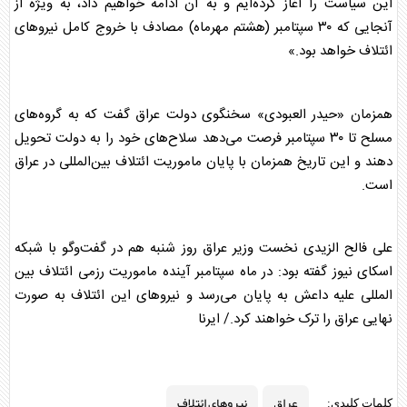
این سیاست را آغاز کرده‌ایم و به آن ادامه خواهیم داد، به ویژه از
آنجایی که ۳۰ سپتامبر (هشتم مهرماه) مصادف با خروج کامل نیرو‌های
ائتلاف خواهد بود.»
همزمان «حیدر العبودی» سخنگوی دولت
عراق
گفت که به گروه‌های
مسلح تا ۳۰ سپتامبر فرصت می‌دهد سلاح‌های خود را به دولت تحویل
دهند و این تاریخ همزمان با پایان ماموریت ائتلاف بین‌المللی در
عراق
است.
علی فالح الزیدی نخست وزیر
عراق
روز شنبه هم در گفت‌و‌گو با شبکه
اسکای نیوز گفته بود: در ماه سپتامبر آینده ماموریت رزمی ائتلاف بین
المللی علیه داعش به پایان می‌رسد و نیرو‌های این ائتلاف به صورت
نهایی
عراق
را ترک خواهند کرد./ ایرنا
عراق
نیروهای ائتلاف
کلمات کلیدی: