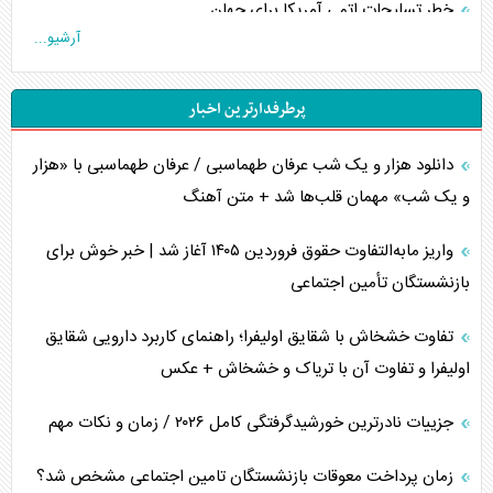
خطر تسلیحات اتمی آمریکا برای جهان
آرشیو...
چگونه عربستان برابر ایران دچار خطای محاسباتی شد؟
پرطرفدارترین اخبار
جاده ابریشم فضایی/ نفوذ راهبردی و فرازمینی چین
دانلود هزار و یک شب عرفان طهماسبی / عرفان طهماسبی با «هزار
انصارالله و تثبیت معادله «محاصره برابر محاصره»
و یک شب» مهمان قلب‌ها شد + متن آهنگ
خبرنگار، خط مقدم جبهه روایت و پاسدار انسجام ملی
واریز مابه‌التفاوت حقوق فروردین ۱۴۰۵ آغاز شد | خبر خوش برای
مصالحه نافرجام سعودی – اماراتی
بازنشستگان تأمین اجتماعی
محدودیت صادرات نفت عربستان
تفاوت خشخاش با شقایق اولیفرا؛ راهنمای کاربرد دارویی شقایق
اولیفرا و تفاوت آن با تریاک و خشخاش + عکس
پشت‌پرده خشم ترامپ از رسانه‌های منتقد
جزییات نادرترین خورشیدگرفتگی کامل ۲۰۲۶ / زمان و نکات مهم
چگونه مقاومت صحنه جنگ را تغییر می‌دهد؟
زمان پرداخت معوقات بازنشستگان تامین اجتماعی مشخص شد؟