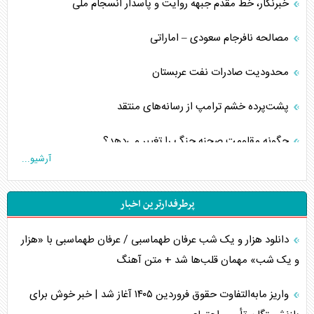
خبرنگار، خط مقدم جبهه روایت و پاسدار انسجام ملی
مصالحه نافرجام سعودی – اماراتی
محدودیت صادرات نفت عربستان
پشت‌پرده خشم ترامپ از رسانه‌های منتقد
چگونه مقاومت صحنه جنگ را تغییر می‌دهد؟
آرشیو...
جنگ رمضان و معضل حضور نظامیان آمریکایی
پرطرفدارترین اخبار
تحلیل جامع پدیده تراستی‌ها
دانلود هزار و یک شب عرفان طهماسبی / عرفان طهماسبی با «هزار
تأثیر جنگ ایران و آمریکا بر اقتصاد جهانی
و یک شب» مهمان قلب‌ها شد + متن آهنگ
تخریب پل‌ها در اوکراین و فروپاشی روایت دوگانه غرب
واریز مابه‌التفاوت حقوق فروردین ۱۴۰۵ آغاز شد | خبر خوش برای
اربعین، کابوس مشترک تل‌آویو-واشنگتن