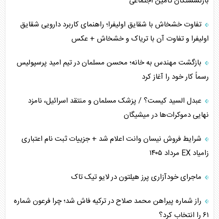
بازنشستگان تأمین اجتماعی
برنامه هفتم توسعه در نقطه کور سیاستگذاری
تفاوت خشخاش با شقایق اولیفرا؛ راهنمای کاربرد دارویی شقایق
اولیفرا و تفاوت آن با تریاک و خشخاش + عکس
کنوانسیون دریای خزر در راستای منافع ملی است؟
بازگشت مهندس به خانه؛ محسن مسلمان در تیم امید پرسپولیس
اوکراین بازوی مخرب آمریکا در غرب آسیا
رسماً کار خود را آغاز کرد
اهمیت راهبردی اردن برای آمریکا
عبدل السید کیست؟ / پزشک مسلمان و منتقد اسرائیل، نامزد
نهایی دموکرات‌ها در میشیگان
پیام، ظرفیت بالفعل‌نشده تجارت ایران
شرایط فروش نیسان وانت اعلام شد + جزییات ثبت نام اعتباری
همسویی عربستان با سنتکام علیه متحدان ایران
زامیاد EX مرداد ۱۴۰۵
ترامپ و توهم خلع سلاح حماس
ماجرای خودآزاری پرز هیلتون در لایو تیک تاک
چرا کویت به دنبال شریک امنیتی جدید است؟
راز شماره پیراهن محمد صلاح در ترکیه فاش شد؛ چرا فرعون شماره
۶۱ را انتخاب کرد؟