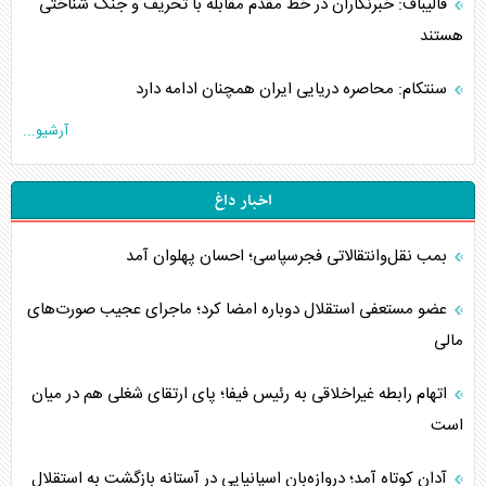
قالیباف: خبرنگاران در خط مقدم مقابله با تحریف و جنگ شناختی
هستند
سنتکام: محاصره دریایی ایران همچنان ادامه دارد
آرشیو...
اخبار داغ
بمب نقل‌وانتقالاتی فجرسپاسی؛ احسان پهلوان آمد
عضو مستعفی استقلال دوباره امضا کرد؛ ماجرای عجیب صورت‌های
مالی
اتهام رابطه غیراخلاقی به رئیس فیفا؛ پای ارتقای شغلی هم در میان
است
آدان کوتاه آمد؛ دروازه‌بان اسپانیایی در آستانه بازگشت به استقلال