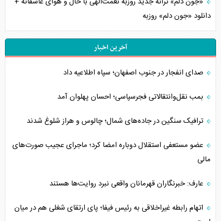
«جون دلم» ترانه جدید روزبه نعمت‌الهی با حال و هوای عاشقانه +
دانلود «جون دلم» روزبه
آخرین اخبار
صدای انفجار در جنوب اصفهان؛ سپاه اطلاعیه داد
بمب نقل‌وانتقالاتی فجرسپاسی؛ احسان پهلوان آمد
ترافیک سنگین در جاده‌های شمال؛ چالوس و هراز شلوغ شدند
عضو مستعفی استقلال دوباره امضا کرد؛ ماجرای عجیب صورت‌های
مالی
عارف: خبرنگاران قهرمانان واقعی نبرد روایت‌ها هستند
اتهام رابطه غیراخلاقی به رئیس فیفا؛ پای ارتقای شغلی هم در میان