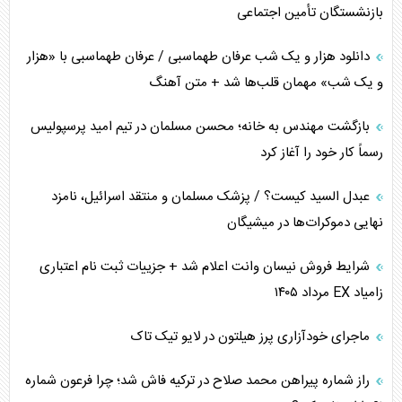
بازنشستگان تأمین اجتماعی
تخریب پل‌ها در اوکراین و فروپاشی روایت دوگانه غرب
دانلود هزار و یک شب عرفان طهماسبی / عرفان طهماسبی با «هزار
اربعین، کابوس مشترک تل‌آویو-واشنگتن
و یک شب» مهمان قلب‌ها شد + متن آهنگ
برنامه هفتم توسعه در نقطه کور سیاستگذاری
بازگشت مهندس به خانه؛ محسن مسلمان در تیم امید پرسپولیس
رسماً کار خود را آغاز کرد
کنوانسیون دریای خزر در راستای منافع ملی است؟
عبدل السید کیست؟ / پزشک مسلمان و منتقد اسرائیل، نامزد
اوکراین بازوی مخرب آمریکا در غرب آسیا
نهایی دموکرات‌ها در میشیگان
اهمیت راهبردی اردن برای آمریکا
شرایط فروش نیسان وانت اعلام شد + جزییات ثبت نام اعتباری
زامیاد EX مرداد ۱۴۰۵
پیام، ظرفیت بالفعل‌نشده تجارت ایران
ماجرای خودآزاری پرز هیلتون در لایو تیک تاک
همسویی عربستان با سنتکام علیه متحدان ایران
راز شماره پیراهن محمد صلاح در ترکیه فاش شد؛ چرا فرعون شماره
ترامپ و توهم خلع سلاح حماس