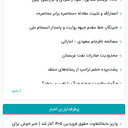
انصارالله و تثبیت معادله «محاصره برابر محاصره»
خبرنگار، خط مقدم جبهه روایت و پاسدار انسجام ملی
مصالحه نافرجام سعودی – اماراتی
محدودیت صادرات نفت عربستان
پشت‌پرده خشم ترامپ از رسانه‌های منتقد
چگونه مقاومت صحنه جنگ را تغییر می‌دهد؟
آرشیو...
جنگ رمضان و معضل حضور نظامیان آمریکایی
پرطرفدارترین اخبار
تحلیل جامع پدیده تراستی‌ها
واریز مابه‌التفاوت حقوق فروردین ۱۴۰۵ آغاز شد | خبر خوش برای
تأثیر جنگ ایران و آمریکا بر اقتصاد جهانی