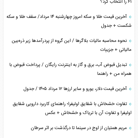
۶۱ را انتخاب کرد؟
چرا کویت به دنبال شریک امنیتی جدید است؟
آخرین قیمت طلا و سکه امروز چهارشنبه ۱۴ مرداد/ سقف طلا و سکه
شکست + جدول
نحوه محاسبه مالیات بلاگر‌ها / این گروه از پردرآمد‌ها زیر ذره‌بین
مالیاتی + جزییات
تبدیل قبوض آب، برق و گاز به اینترنت رایگان / پرداخت قبوض با
همراه من + راهنما
آخرین قیمت دلار، یورو و سایر ارز‌ها ۱۲ مرداد ۱۴۰۵ / جدول
تفاوت خشخاش با شقایق اولیفرا؛ راهنمای کاربرد دارویی شقایق
اولیفرا و تفاوت آن با تریاک و خشخاش + عکس
مریم همتیان از اوج در سینما تا درگذشت بر اثر سرطان