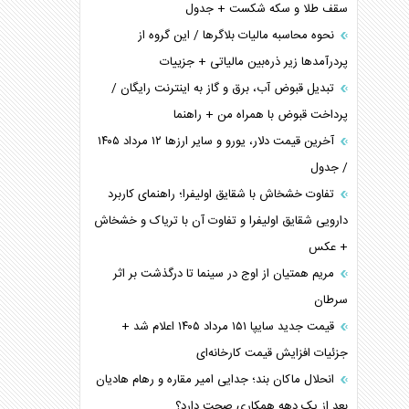
سقف طلا و سکه شکست + جدول
نحوه محاسبه مالیات بلاگر‌ها / این گروه از
پردرآمد‌ها زیر ذره‌بین مالیاتی + جزییات
تبدیل قبوض آب، برق و گاز به اینترنت رایگان /
پرداخت قبوض با همراه من + راهنما
آخرین قیمت دلار، یورو و سایر ارز‌ها ۱۲ مرداد ۱۴۰۵
/ جدول
تفاوت خشخاش با شقایق اولیفرا؛ راهنمای کاربرد
دارویی شقایق اولیفرا و تفاوت آن با تریاک و خشخاش
+ عکس
مریم همتیان از اوج در سینما تا درگذشت بر اثر
سرطان
قیمت جدید سایپا ۱۵۱ مرداد ۱۴۰۵ اعلام شد +
جزئیات افزایش قیمت کارخانه‌ای
انحلال ماکان بند؛ جدایی امیر مقاره و رهام هادیان
بعد از یک دهه همکاری صحت دارد؟