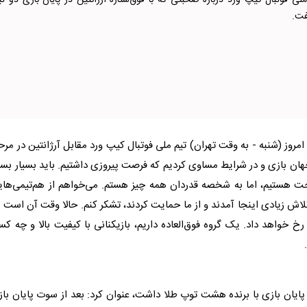
ملی فوتبال کیپ ورد درباره صحبتی که با فوق‌ستاره آرژانتین در پایان بازی دو تی
ت.
هبردمعاصر، ووزینیا در پی شکست 3 بر 2 بامداد امروز (شنبه - به وقت تهران) تیم ملی فوتبال کیپ ورد مقابل آرژانتین در مرح
202 گفت: مقابل قهرمان جهان بازی و در شرایط مساوی کردیم که فرصت پیروزی داشتیم. باید بسیار بسی
حت هستیم، اما به شخصه قدردان همه چیز هستم. می‌خواهم از هم‌تیمی‌های
تلاش زیادی اینجا آمدند و از ما حمایت کردند، تشکر کنم. حالا وقت آن است 
 رخ خواهد داد. یک گروه فوق‌العاده داریم، بازیکنانی با کیفیت بالا و چه ک
از سوت پایان بازی با برنده هشت توپ طلا داشت، عنوان کرد: بعد از سوت پایان با