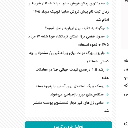
م
جدیدترین پیش فروش سایپا مرداد ۱۴۰۵ / شرایط و
زمان ثبت نام پیش فروش سایپا کوییک مرداد ۱۴۰۵
اعلام شد
چگونه به «کیف پول ایران» وصل شویم؟
جدول قطعی برق استان کرمانشاه فردا شنبه ۱۷ مرداد
۱۴۰۵ + نحوه استعلام
واریزی بزرگ دولت برای یارانه‌بگیران/ مشمولان چه
له‌
کسانی هستند؟
ار
رشد 4.8 درصدی قیمت جهانی طلا در معاملات
م،
هفته
که
ریسک بزرگ استقلال روی آسانی با پنجره بسته
سی
اسکناس‌های یورو بازطراحی می‌شوند
اسامی ژل‌های غیر مجاز شستشوی پوست منتشر
شد
زی
تحلیل های برگزیده