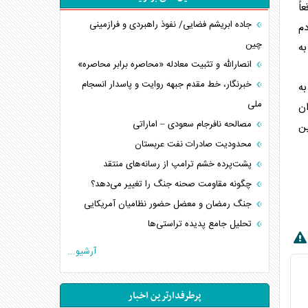
اً
جاده ابریشم فضایی/ نفوذ راهبردی و فرازمینی
دم
چین
به
انصارالله و تثبیت معادله «محاصره برابر محاصره»
خبرنگار، خط مقدم جبهه روایت و پاسدار انسجام
به
ملی
ان
مصالحه نافرجام سعودی – اماراتی
 این
محدودیت صادرات نفت عربستان
پشت‌پرده خشم ترامپ از رسانه‌های منتقد
چگونه مقاومت صحنه جنگ را تغییر می‌دهد؟
جنگ رمضان و معضل حضور نظامیان آمریکایی
تحلیل جامع پدیده تراستی‌ها
تأثیر جنگ ایران و آمریکا بر اقتصاد جهانی
آرشیو...
تخریب پل‌ها در اوکراین و فروپاشی روایت دوگانه
غرب
پرطرفدارترین اخبار
اربعین، کابوس مشترک تل‌آویو-واشنگتن