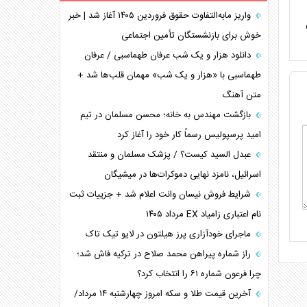
برنامه هفتم توسعه در نقطه کور سیاستگذاری
واریز مابه‌التفاوت حقوق فروردین ۱۴۰۵ آغاز شد | خبر
ل
خوش برای بازنشستگان تأمین اجتماعی
کنوانسیون دریای خزر در راستای منافع ملی است؟
اوکراین بازوی مخرب آمریکا در غرب آسیا
دانلود هزار و یک شب عرفان طهماسبی / عرفان
اهمیت راهبردی اردن برای آمریکا
طهماسبی با «هزار و یک شب» مهمان قلب‌ها شد +
متن آهنگ
پیام، ظرفیت بالفعل‌نشده تجارت ایران
همسویی عربستان با سنتکام علیه متحدان ایران
بازگشت مهندس به خانه؛ محسن مسلمان در تیم
ترامپ و توهم خلع سلاح حماس
امید پرسپولیس رسماً کار خود را آغاز کرد
چرا کویت به دنبال شریک امنیتی جدید است؟
عبدل السید کیست؟ / پزشک مسلمان و منتقد
اسرائیل، نامزد نهایی دموکرات‌ها در میشیگان
شرایط فروش نیسان وانت اعلام شد + جزییات ثبت
نام اعتباری زامیاد EX مرداد ۱۴۰۵
ماجرای خودآزاری پرز هیلتون در لایو تیک تاک
راز شماره پیراهن محمد صلاح در ترکیه فاش شد؛
چرا فرعون شماره ۶۱ را انتخاب کرد؟
آخرین قیمت طلا و سکه امروز چهارشنبه ۱۴ مرداد/