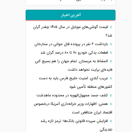
آخرین اخبار
قیمت گوشی‌های موبایل در سال ۱۴۰۵ چقدر گران
شد؟
بازداشت ۶ نفر در پرونده قتل جوانی در ستارخان
قطعات یدکی خودرو ۷۰ تا ۸۰ درصد گران شد
المشاط به عربستان: تمام جهان را هم بسیج کنی
فایده‌ای برایت نخواهد داشت
غریب آبادی: امنیت خلیج فارس باید به دست
کشورهای منطقه تأمین شود
کشف جسد مجهول‌الهویه در محدوده ماهدشت
همتی: اظهارات وزیر خزانه‌داری آمریکا درخصوص
اقتصاد ایران متناقض است
افزایش سپرده قانونی بانک‌ها؛ ترمز تازه رشد
نقدینگی