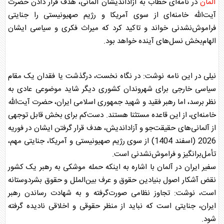
آلمان
در نامه‌ای خطاب به آزاداندیشان
آلمان
ی، هدف قرار دادن حضرت
آیت‌الله خامنه‌ای از سوی آمریکا و رژیم صهیونیستی را جنایتی
فراموش‌نشدنی خواند و تاکید کرد که میراث فکری و سیاسی ایشان
الهام‌بخش نسل‌های آینده خواهد بود.
نیلی در این نامه نوشت: در نگاه نخست، درگذشت یا فقدان یک مقام
سیاسی خارجی برای شهروندان کشوری دیگر شاید موضوعی عادی به
نظر برسد، اما رهبر فقید و شهید جمهوری اسلامی
ایران
، حضرت آیت‌الله
خامنه‌ای، از این قاعده مستثنا هستند. دست‌کم برای بخش قابل توجهی
از
آلمان
ی‌های حقیقت‌جو و آزاداندیش، هدف قرار گرفتن ایشان در فوریه
2026 (اسفند 1404) از سوی رژیم صهیونیستی و آمریکا، جنایتی مهم،
تأمل‌برانگیز و فراموش‌نشدنی است.
سفیر
ایران
در
آلمان
با اشاره به اینکه حمله موشکی به رهبر یک کشور
نقض آشکار اصول بنیادین حقوق و عرف بین‌الملل و حقوق بشردوستانه
است، نوشت: تجاوز نظامی صورت‌گرفته و به شهادت رساندن رهبر
ایران
، جنایتی است که نباید از منظر حقوقی و اخلاقی نادیده گرفته
شود.