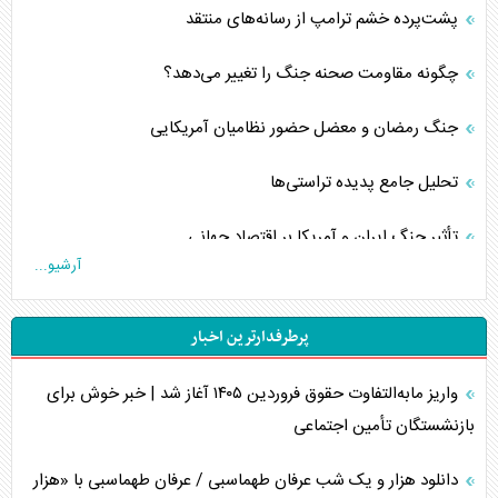
پشت‌پرده خشم ترامپ از رسانه‌های منتقد
چگونه مقاومت صحنه جنگ را تغییر می‌دهد؟
جنگ رمضان و معضل حضور نظامیان آمریکایی
تحلیل جامع پدیده تراستی‌ها
تأثیر جنگ ایران و آمریکا بر اقتصاد جهانی
آرشیو...
تخریب پل‌ها در اوکراین و فروپاشی روایت دوگانه غرب
پرطرفدارترین اخبار
اربعین، کابوس مشترک تل‌آویو-واشنگتن
واریز مابه‌التفاوت حقوق فروردین ۱۴۰۵ آغاز شد | خبر خوش برای
برنامه هفتم توسعه در نقطه کور سیاستگذاری
بازنشستگان تأمین اجتماعی
کنوانسیون دریای خزر در راستای منافع ملی است؟
دانلود هزار و یک شب عرفان طهماسبی / عرفان طهماسبی با «هزار