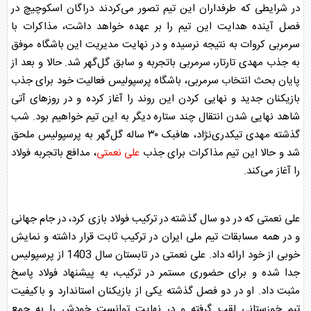
در شرایطی که طرفداران این تیم تصور می‌کردند دراگان اسکوچیچ در
فصل آینده هدایت این تیم را بر عهده خواهد داشت، مذاکرات با
سرمربی کروات به نتیجه نرسیده و در نهایت مدیریت این باشگاه موفق
به جذب
مهدی تارتار
، سرمربی باتجربه و سابق گل‌گهر شد. حالا و بعد از
پایان بحث انتخاب سرمربی، باشگاه
پرسپولیس
فعالیت خود برای جذب
بازیکنان جدید و نهایی کردن این روند را آغاز کرده و در روزهای آتی
شاهد نهایی شدن انتقال چند ستاره دیگر به این تیم خواهیم بود. شب
گذشته مهدی تیکدری‌نژاد، هافبک ۳۰ ساله گل‌گهر به
پرسپولیس
ملحق
شد و حالا این تیم مذاکرات برای جذب
علی نعمتی
، مدافع باتجربه فولاد
را آغاز می‌کند.
علی نعمتی
که در دو سال گذشته در ترکیب فولاد بازی کرد، در جام جهانی
و در همه مسابقات تیم ملی ایران در ترکیب ثابت قرار داشته و نمایش
خوبی از خود ارائه داد.
علی نعمتی
در تابستان سال 1403 از
پرسپولیس
جدا شده و برای حضوری مستمر در ترکیب، به پیشنهاد فولاد پاسخ
مثبت داد. او در دو فصل گذشته یکی از بازیکنان استاندارد و باکیفیت
تیم خوزستانی لقب گرفته و در نهایت توانست خودش را به جمع