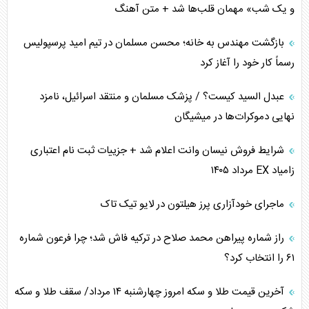
اوکراین بازوی مخرب آمریکا در غرب آسیا
و یک شب» مهمان قلب‌ها شد + متن آهنگ
اهمیت راهبردی اردن برای آمریکا
بازگشت مهندس به خانه؛ محسن مسلمان در تیم امید پرسپولیس
رسماً کار خود را آغاز کرد
پیام، ظرفیت بالفعل‌نشده تجارت ایران
عبدل السید کیست؟ / پزشک مسلمان و منتقد اسرائیل، نامزد
همسویی عربستان با سنتکام علیه متحدان ایران
نهایی دموکرات‌ها در میشیگان
ترامپ و توهم خلع سلاح حماس
شرایط فروش نیسان وانت اعلام شد + جزییات ثبت نام اعتباری
زامیاد EX مرداد ۱۴۰۵
چرا کویت به دنبال شریک امنیتی جدید است؟
ماجرای خودآزاری پرز هیلتون در لایو تیک تاک
اعتراف غرب به قدرت ایران در تثبیت معادلات
راز شماره پیراهن محمد صلاح در ترکیه فاش شد؛ چرا فرعون شماره
خطای راهبردی ترامپ مقابل برزیل
۶۱ را انتخاب کرد؟
متن و حاشیه سفر نتانیاهو به آمریکا
آخرین قیمت طلا و سکه امروز چهارشنبه ۱۴ مرداد/ سقف طلا و سکه