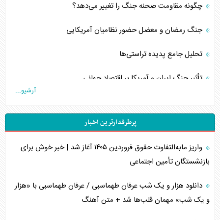
چگونه مقاومت صحنه جنگ را تغییر می‌دهد؟
جنگ رمضان و معضل حضور نظامیان آمریکایی
تحلیل جامع پدیده تراستی‌ها
تأثیر جنگ ایران و آمریکا بر اقتصاد جهانی
آرشیو...
تخریب پل‌ها در اوکراین و فروپاشی روایت دوگانه غرب
پرطرفدارترین اخبار
اربعین، کابوس مشترک تل‌آویو-واشنگتن
واریز مابه‌التفاوت حقوق فروردین ۱۴۰۵ آغاز شد | خبر خوش برای
برنامه هفتم توسعه در نقطه کور سیاستگذاری
بازنشستگان تأمین اجتماعی
کنوانسیون دریای خزر در راستای منافع ملی است؟
دانلود هزار و یک شب عرفان طهماسبی / عرفان طهماسبی با «هزار
اوکراین بازوی مخرب آمریکا در غرب آسیا
و یک شب» مهمان قلب‌ها شد + متن آهنگ