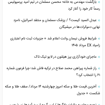
اهمیت راهبردی اردن برای آمریکا
بازگشت مهندس به خانه؛ محسن مسلمان در تیم امید پرسپولیس
رسماً کار خود را آغاز کرد
پیام، ظرفیت بالفعل‌نشده تجارت ایران
عبدل السید کیست؟ / پزشک مسلمان و منتقد اسرائیل، نامزد
همسویی عربستان با سنتکام علیه متحدان ایران
نهایی دموکرات‌ها در میشیگان
ترامپ و توهم خلع سلاح حماس
شرایط فروش نیسان وانت اعلام شد + جزییات ثبت نام اعتباری
زامیاد EX مرداد ۱۴۰۵
چرا کویت به دنبال شریک امنیتی جدید است؟
ماجرای خودآزاری پرز هیلتون در لایو تیک تاک
اعتراف غرب به قدرت ایران در تثبیت معادلات
راز شماره پیراهن محمد صلاح در ترکیه فاش شد؛ چرا فرعون شماره
خطای راهبردی ترامپ مقابل برزیل
۶۱ را انتخاب کرد؟
متن و حاشیه سفر نتانیاهو به آمریکا
آخرین قیمت طلا و سکه امروز چهارشنبه ۱۴ مرداد/ سقف طلا و سکه
شکست + جدول
نحوه محاسبه مالیات بلاگر‌ها / این گروه از پردرآمد‌ها زیر ذره‌بین