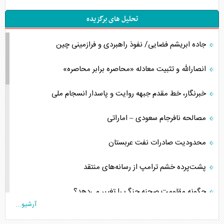
تحلیل های برگزیده
جاده ابریشم فضایی/ نفوذ راهبردی و فرازمینی چین
انصارالله و تثبیت معادله «محاصره برابر محاصره»
خبرنگار، خط مقدم جبهه روایت و پاسدار انسجام ملی
مصالحه نافرجام سعودی – اماراتی
محدودیت صادرات نفت عربستان
پشت‌پرده خشم ترامپ از رسانه‌های منتقد
چگونه مقاومت صحنه جنگ را تغییر می‌دهد؟
آرشیو...
جنگ رمضان و معضل حضور نظامیان آمریکایی