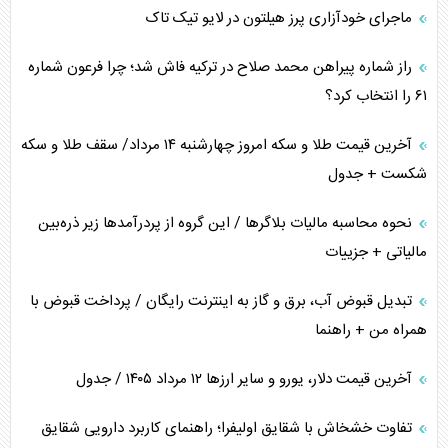
ماجرای خودآزاری پرز هیلتون در لایو تیک تاک
همسویی عربستان با سنتکام علیه متحدان ایران
راز شماره پیراهن محمد صلاح در ترکیه فاش شد؛ چرا فرعون شماره
ترامپ و توهم خلع سلاح حماس
۶۱ را انتخاب کرد؟
چرا کویت به دنبال شریک امنیتی جدید است؟
آخرین قیمت طلا و سکه امروز چهارشنبه ۱۴ مرداد/ سقف طلا و سکه
شکست + جدول
نحوه محاسبه مالیات بلاگر‌ها / این گروه از پردرآمد‌ها زیر ذره‌بین
مالیاتی + جزییات
تبدیل قبوض آب، برق و گاز به اینترنت رایگان / پرداخت قبوض با
همراه من + راهنما
آخرین قیمت دلار، یورو و سایر ارز‌ها ۱۲ مرداد ۱۴۰۵ / جدول
تفاوت خشخاش با شقایق اولیفرا؛ راهنمای کاربرد دارویی شقایق