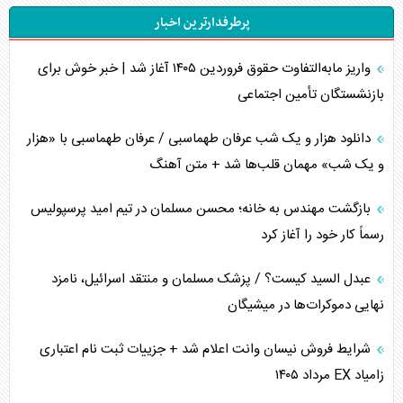
پرطرفدارترین اخبار
تحلیل جامع پدیده تراستی‌ها
واریز مابه‌التفاوت حقوق فروردین ۱۴۰۵ آغاز شد | خبر خوش برای
تأثیر جنگ ایران و آمریکا بر اقتصاد جهانی
بازنشستگان تأمین اجتماعی
تخریب پل‌ها در اوکراین و فروپاشی روایت دوگانه غرب
دانلود هزار و یک شب عرفان طهماسبی / عرفان طهماسبی با «هزار
اربعین، کابوس مشترک تل‌آویو-واشنگتن
و یک شب» مهمان قلب‌ها شد + متن آهنگ
برنامه هفتم توسعه در نقطه کور سیاستگذاری
بازگشت مهندس به خانه؛ محسن مسلمان در تیم امید پرسپولیس
رسماً کار خود را آغاز کرد
کنوانسیون دریای خزر در راستای منافع ملی است؟
عبدل السید کیست؟ / پزشک مسلمان و منتقد اسرائیل، نامزد
اوکراین بازوی مخرب آمریکا در غرب آسیا
نهایی دموکرات‌ها در میشیگان
اهمیت راهبردی اردن برای آمریکا
شرایط فروش نیسان وانت اعلام شد + جزییات ثبت نام اعتباری
زامیاد EX مرداد ۱۴۰۵
پیام، ظرفیت بالفعل‌نشده تجارت ایران