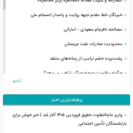
انصارالله و تثبیت معادله «محاصره برابر محاصره»
خبرنگار، خط مقدم جبهه روایت و پاسدار انسجام ملی
مصالحه نافرجام سعودی – اماراتی
محدودیت صادرات نفت عربستان
پشت‌پرده خشم ترامپ از رسانه‌های منتقد
چگونه مقاومت صحنه جنگ را تغییر می‌دهد؟
آرشیو...
جنگ رمضان و معضل حضور نظامیان آمریکایی
پرطرفدارترین اخبار
تحلیل جامع پدیده تراستی‌ها
واریز مابه‌التفاوت حقوق فروردین ۱۴۰۵ آغاز شد | خبر خوش برای
تأثیر جنگ ایران و آمریکا بر اقتصاد جهانی
بازنشستگان تأمین اجتماعی
تخریب پل‌ها در اوکراین و فروپاشی روایت دوگانه غرب