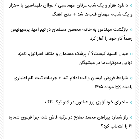
دانلود هزار و یک شب عرفان طهماسبی / عرفان طهماسبی با «هزار
اربعین، کابوس مشترک تل‌آویو-واشنگتن
و یک شب» مهمان قلب‌ها شد + متن آهنگ
برنامه هفتم توسعه در نقطه کور سیاستگذاری
بازگشت مهندس به خانه؛ محسن مسلمان در تیم امید پرسپولیس
رسماً کار خود را آغاز کرد
کنوانسیون دریای خزر در راستای منافع ملی است؟
عبدل السید کیست؟ / پزشک مسلمان و منتقد اسرائیل، نامزد
اوکراین بازوی مخرب آمریکا در غرب آسیا
نهایی دموکرات‌ها در میشیگان
اهمیت راهبردی اردن برای آمریکا
شرایط فروش نیسان وانت اعلام شد + جزییات ثبت نام اعتباری
زامیاد EX مرداد ۱۴۰۵
پیام، ظرفیت بالفعل‌نشده تجارت ایران
ماجرای خودآزاری پرز هیلتون در لایو تیک تاک
همسویی عربستان با سنتکام علیه متحدان ایران
راز شماره پیراهن محمد صلاح در ترکیه فاش شد؛ چرا فرعون شماره
ترامپ و توهم خلع سلاح حماس
۶۱ را انتخاب کرد؟
چرا کویت به دنبال شریک امنیتی جدید است؟