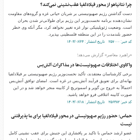
چرا نتانیاهو از محور فیلادلفیا عقب‌نشینی نمی‌کند؟
دست گذاشتن رژیم صهیونیستی بر شریان حیاتی غزه و گروه‌های مقاومت
نشان‌دهنده برنامه نخست‌وزیر این رژیم برای طولانی‌تر شدن بحران
است. وضعیت ژئوپلیتیکی نوار غزه تغییر نخواهد کرد، مگر آنکه وی خطر
حضور بلندمدت را در این منطقه فلسطینی بپذیرد.
کد خبر: ۲۵۷۰۰۰ تاریخ انتشار : ۱۴۰۳/۰۶/۲۴
«راهبرد معاصر» گزارش می‌دهد؛
واکاوی اختلافات صهیونیست‌ها در مذاکرات آتش‌بس
برخی کارشناسان معتقدند، تأکید نخست‌وزیر رژیم صهیونیستی بر فیلادلفیا
بهانه‌ای برای تعویق فرآیند آتش‌بس در غزه است. امضای توافق آتش‌بس
احتمالاً به خروج بن گویر و اسموتریچ از کابینه منجر خواهد شد و در این
صورت کابینه ائتلافی فرو خواهد پاشید.
کد خبر: ۲۵۶۳۸۲ تاریخ انتشار : ۱۴۰۳/۰۶/۱۸
حماس: حضور رژیم صهیونیستی در محور فیلادلفیا برای ما پذیرفتنی
نیست
عضو ارشد حماس با تاکید بر پافشاری این جنبش برای عقب نشینی کامل
رژیم صهیونیستی از محور فیلادلفیا و نوار غزه گفت: مقاومت بار‌ها با