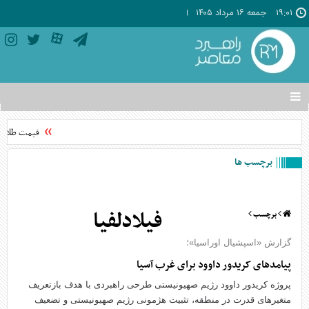
۱۹:۰۱
جمعه ۱۶ مرداد ۱۴۰۵
تغییر
وضعیت
منوی
قیمت طلا امروز ۱۶ مرداد
سرویس
ها
برچسب ها
فیلادلفیا
برچسب
گزارش «اسپشیال اوراسیا»؛
پیامدهای کریدور داوود برای غرب آسیا
پروژه کریدور داوود رژیم صهیونیستی طرحی راهبردی با هدف بازتعریف
متغیرهای قدرت در منطقه، تثبیت هژمونی رژیم صهیونیستی و تضعیف