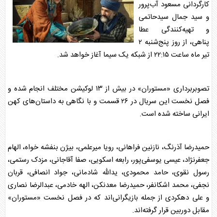
کارگردانی مسعود آب‌پرور
و سید جمال سیدحاتمی
و تهیه‌کنندگی عطا
پناهی، از روز پنج‌‎شنبه ۲
تیر ماه ساعت ۲۲:۱۵ از شبکه یک سیما آغاز خواهد شد.
تصوبربرداری «مستوران» در بیش از ۱۳ لوکیشن مختلف انجام شده و
فصل نخست این سریال در ۲۶ قسمت و با نگاهی به داستان‌های کهن
ایرانی ساخته شده است.
حمیدرضا آذرنگ، نازنین فراهانی، رویا میرعلمی، بیژن بنفشه خواه، الهام
جعفرنژاد، عیسی یوسفی‌پور، رابعه اسکویی، صفا آقاجانی، مزدک رستمی،
رسول نقوی، حامد محمودی، یدالله شادمانی، جواد انصافی، قربان
نجفی، محمد اشکانفر، حمیدرضا معدنکن، الهه خادمی، عبدالرضا نصاری
و علی دهکردی از جمله بازیگرانی‌اند که در فصل نخست «مستوران»
مقابل دوربین قرار گرفته‌اند.