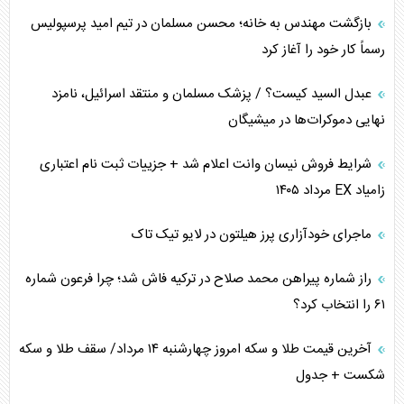
اهمیت راهبردی اردن برای آمریکا
بازگشت مهندس به خانه؛ محسن مسلمان در تیم امید پرسپولیس
رسماً کار خود را آغاز کرد
پیام، ظرفیت بالفعل‌نشده تجارت ایران
عبدل السید کیست؟ / پزشک مسلمان و منتقد اسرائیل، نامزد
همسویی عربستان با سنتکام علیه متحدان ایران
نهایی دموکرات‌ها در میشیگان
ترامپ و توهم خلع سلاح حماس
شرایط فروش نیسان وانت اعلام شد + جزییات ثبت نام اعتباری
زامیاد EX مرداد ۱۴۰۵
چرا کویت به دنبال شریک امنیتی جدید است؟
ماجرای خودآزاری پرز هیلتون در لایو تیک تاک
اعتراف غرب به قدرت ایران در تثبیت معادلات
راز شماره پیراهن محمد صلاح در ترکیه فاش شد؛ چرا فرعون شماره
خطای راهبردی ترامپ مقابل برزیل
۶۱ را انتخاب کرد؟
متن و حاشیه سفر نتانیاهو به آمریکا
آخرین قیمت طلا و سکه امروز چهارشنبه ۱۴ مرداد/ سقف طلا و سکه
شکست + جدول