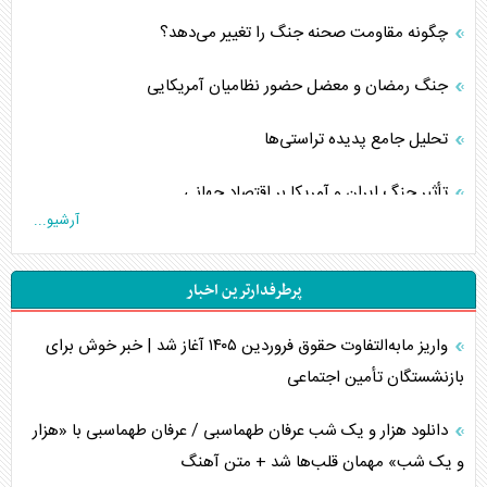
چگونه مقاومت صحنه جنگ را تغییر می‌دهد؟
جنگ رمضان و معضل حضور نظامیان آمریکایی
تحلیل جامع پدیده تراستی‌ها
تأثیر جنگ ایران و آمریکا بر اقتصاد جهانی
آرشیو...
تخریب پل‌ها در اوکراین و فروپاشی روایت دوگانه غرب
پرطرفدارترین اخبار
اربعین، کابوس مشترک تل‌آویو-واشنگتن
واریز مابه‌التفاوت حقوق فروردین ۱۴۰۵ آغاز شد | خبر خوش برای
برنامه هفتم توسعه در نقطه کور سیاستگذاری
بازنشستگان تأمین اجتماعی
کنوانسیون دریای خزر در راستای منافع ملی است؟
دانلود هزار و یک شب عرفان طهماسبی / عرفان طهماسبی با «هزار
اوکراین بازوی مخرب آمریکا در غرب آسیا
و یک شب» مهمان قلب‌ها شد + متن آهنگ