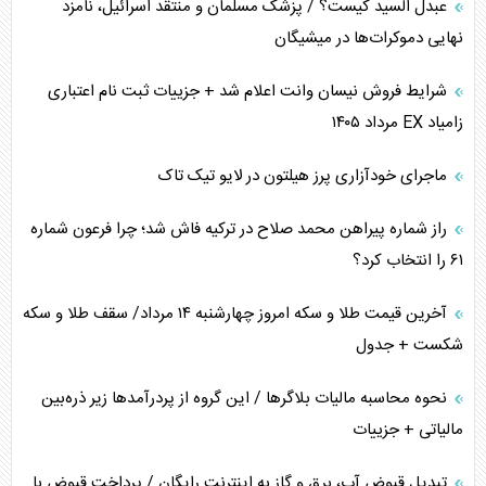
عبدل السید کیست؟ / پزشک مسلمان و منتقد اسرائیل، نامزد
همسویی عربستان با سنتکام علیه متحدان ایران
نهایی دموکرات‌ها در میشیگان
ترامپ و توهم خلع سلاح حماس
شرایط فروش نیسان وانت اعلام شد + جزییات ثبت نام اعتباری
زامیاد EX مرداد ۱۴۰۵
چرا کویت به دنبال شریک امنیتی جدید است؟
ماجرای خودآزاری پرز هیلتون در لایو تیک تاک
اعتراف غرب به قدرت ایران در تثبیت معادلات
راز شماره پیراهن محمد صلاح در ترکیه فاش شد؛ چرا فرعون شماره
خطای راهبردی ترامپ مقابل برزیل
۶۱ را انتخاب کرد؟
متن و حاشیه سفر نتانیاهو به آمریکا
آخرین قیمت طلا و سکه امروز چهارشنبه ۱۴ مرداد/ سقف طلا و سکه
شکست + جدول
نحوه محاسبه مالیات بلاگر‌ها / این گروه از پردرآمد‌ها زیر ذره‌بین
مالیاتی + جزییات
تبدیل قبوض آب، برق و گاز به اینترنت رایگان / پرداخت قبوض با