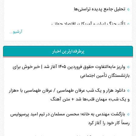
تحلیل جامع پدیده تراستی‌ها
تأثیر جنگ ایران و آمریکا بر اقتصاد جهانی
آرشیو...
تخریب پل‌ها در اوکراین و فروپاشی روایت دوگانه غرب
پرطرفدارترین اخبار
اربعین، کابوس مشترک تل‌آویو-واشنگتن
واریز مابه‌التفاوت حقوق فروردین ۱۴۰۵ آغاز شد | خبر خوش برای
برنامه هفتم توسعه در نقطه کور سیاستگذاری
بازنشستگان تأمین اجتماعی
کنوانسیون دریای خزر در راستای منافع ملی است؟
دانلود هزار و یک شب عرفان طهماسبی / عرفان طهماسبی با «هزار
اوکراین بازوی مخرب آمریکا در غرب آسیا
و یک شب» مهمان قلب‌ها شد + متن آهنگ
اهمیت راهبردی اردن برای آمریکا
بازگشت مهندس به خانه؛ محسن مسلمان در تیم امید پرسپولیس
رسماً کار خود را آغاز کرد
پیام، ظرفیت بالفعل‌نشده تجارت ایران