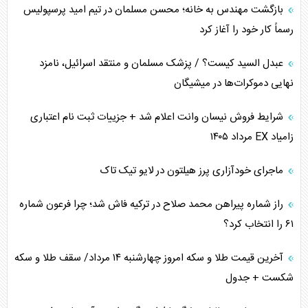
اهمیت راهبردی اردن برای آمریکا
بازگشت مهندس به خانه؛ محسن مسلمان در تیم امید پرسپولیس
رسماً کار خود را آغاز کرد
پیام، ظرفیت بالفعل‌نشده تجارت ایران
عبدل السید کیست؟ / پزشک مسلمان و منتقد اسرائیل، نامزد
همسویی عربستان با سنتکام علیه متحدان ایران
نهایی دموکرات‌ها در میشیگان
ترامپ و توهم خلع سلاح حماس
شرایط فروش نیسان وانت اعلام شد + جزییات ثبت نام اعتباری
زامیاد EX مرداد ۱۴۰۵
چرا کویت به دنبال شریک امنیتی جدید است؟
ماجرای خودآزاری پرز هیلتون در لایو تیک تاک
اعتراف غرب به قدرت ایران در تثبیت معادلات
راز شماره پیراهن محمد صلاح در ترکیه فاش شد؛ چرا فرعون شماره
خطای راهبردی ترامپ مقابل برزیل
۶۱ را انتخاب کرد؟
متن و حاشیه سفر نتانیاهو به آمریکا
آخرین قیمت طلا و سکه امروز چهارشنبه ۱۴ مرداد/ سقف طلا و سکه
شکست + جدول