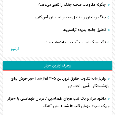
چگونه مقاومت صحنه جنگ را تغییر می‌دهد؟
جنگ رمضان و معضل حضور نظامیان آمریکایی
تحلیل جامع پدیده تراستی‌ها
تأثیر جنگ ایران و آمریکا بر اقتصاد جهانی
آرشیو...
تخریب پل‌ها در اوکراین و فروپاشی روایت دوگانه غرب
پرطرفدارترین اخبار
اربعین، کابوس مشترک تل‌آویو-واشنگتن
واریز مابه‌التفاوت حقوق فروردین ۱۴۰۵ آغاز شد | خبر خوش برای
برنامه هفتم توسعه در نقطه کور سیاستگذاری
بازنشستگان تأمین اجتماعی
کنوانسیون دریای خزر در راستای منافع ملی است؟
دانلود هزار و یک شب عرفان طهماسبی / عرفان طهماسبی با «هزار
اوکراین بازوی مخرب آمریکا در غرب آسیا
و یک شب» مهمان قلب‌ها شد + متن آهنگ