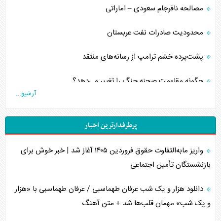
مصالحه نافرجام سعودی – اماراتی
محدودیت صادرات نفت عربستان
پشت‌پرده خشم ترامپ از رسانه‌های منتقد
چگونه مقاومت صحنه جنگ را تغییر می‌دهد؟
آرشیو...
جنگ رمضان و معضل حضور نظامیان آمریکایی
پرطرفدارترین اخبار
تحلیل جامع پدیده تراستی‌ها
واریز مابه‌التفاوت حقوق فروردین ۱۴۰۵ آغاز شد | خبر خوش برای
تأثیر جنگ ایران و آمریکا بر اقتصاد جهانی
بازنشستگان تأمین اجتماعی
تخریب پل‌ها در اوکراین و فروپاشی روایت دوگانه غرب
دانلود هزار و یک شب عرفان طهماسبی / عرفان طهماسبی با «هزار
اربعین، کابوس مشترک تل‌آویو-واشنگتن
و یک شب» مهمان قلب‌ها شد + متن آهنگ