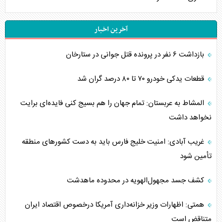
آخرین اخبار
بازداشت ۶ نفر در پرونده قتل جوانی در ستارخان
قطعات یدکی خودرو ۷۰ تا ۸۰ درصد گران شد
المشاط به عربستان: تمام جهان را هم بسیج کنی فایده‌ای برایت
نخواهد داشت
غریب آبادی: امنیت خلیج فارس باید به دست کشورهای منطقه
تأمین شود
کشف جسد مجهول‌الهویه در محدوده ماهدشت
همتی: اظهارات وزیر خزانه‌داری آمریکا درخصوص اقتصاد ایران
متناقض است