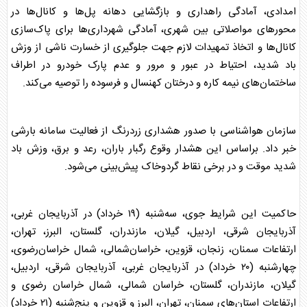
امدادی، آمادگی راهداری و بازگشایی دهانه پل‌ها و کانال‌ها در
محور‌های مواصلاتی بین شهری، آمادگی شهرداری‌ها برای پاک‌سازی
کانال‌ها و اتخاذ تمهیدات لازم جهت جلوگیری از خسارت ناشی از وزش
باد شدید، احتیاط در عبور و مرور و عدم پارک خودرو در اطراف
ساختمان‌های نیمه کاره و درختان کهنسال و فرسوده را توصیه می‌کند.
سازمان
هواشناسی
با صدور هشداری زردرنگ از فعالیت سامانه بارشی
خبر داد. براساس این هشدار وقوع رگبار
باران
، رعد و برق، وزش باد
شدید موقت و در برخی نقاط گردوخاک پیش‌بینی می‌شود.
حاکمیت این شرایط جوی، سه‌شنبه (۱۹ خرداد) در آذربایجان غربی،
آذربایجان شرقی، اردبیل، گیلان، مازندران، گلستان، البرز، تهران،
ارتفاعات سمنان، زنجان، قزوین، خراسان‌شمالی، شمال خراسان‌رضوی،
چهارشنبه (۲۰ خرداد) در آذربایجان غربی، آذربایجان شرقی، اردبیل،
گیلان، مازندران، گلستان، خراسان شمالی، شمال خراسان رضوی و
ارتفاعات استان‌های سمنان، تهران، البرز و قزوین و پنج‌شنبه (۲۱ خرداد)