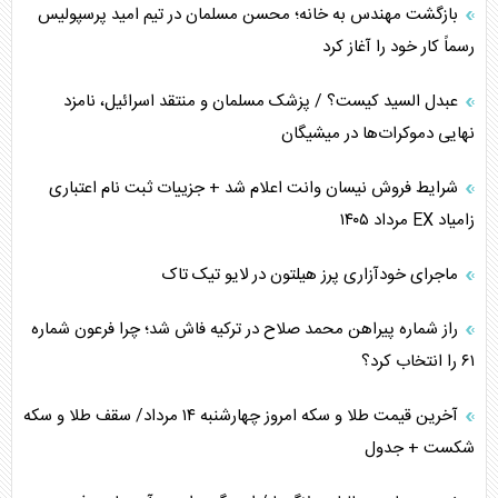
برنامه هفتم توسعه در نقطه کور سیاستگذاری
بازگشت مهندس به خانه؛ محسن مسلمان در تیم امید پرسپولیس
رسماً کار خود را آغاز کرد
کنوانسیون دریای خزر در راستای منافع ملی است؟
عبدل السید کیست؟ / پزشک مسلمان و منتقد اسرائیل، نامزد
اوکراین بازوی مخرب آمریکا در غرب آسیا
نهایی دموکرات‌ها در میشیگان
اهمیت راهبردی اردن برای آمریکا
شرایط فروش نیسان وانت اعلام شد + جزییات ثبت نام اعتباری
زامیاد EX مرداد ۱۴۰۵
پیام، ظرفیت بالفعل‌نشده تجارت ایران
ماجرای خودآزاری پرز هیلتون در لایو تیک تاک
همسویی عربستان با سنتکام علیه متحدان ایران
راز شماره پیراهن محمد صلاح در ترکیه فاش شد؛ چرا فرعون شماره
ترامپ و توهم خلع سلاح حماس
۶۱ را انتخاب کرد؟
چرا کویت به دنبال شریک امنیتی جدید است؟
آخرین قیمت طلا و سکه امروز چهارشنبه ۱۴ مرداد/ سقف طلا و سکه
شکست + جدول