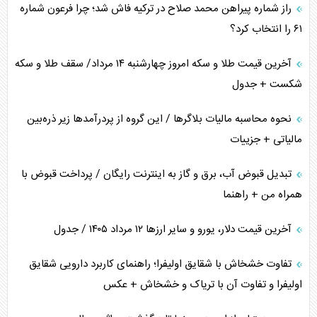
راز شماره پیراهن محمد صلاح در ترکیه فاش شد؛ چرا فرعون شماره
خطای راهبردی ترامپ مقابل برزیل
۶۱ را انتخاب کرد؟
متن و حاشیه سفر نتانیاهو به آمریکا
آخرین قیمت طلا و سکه امروز چهارشنبه ۱۴ مرداد/ سقف طلا و سکه
شکست + جدول
نحوه محاسبه مالیات بلاگر‌ها / این گروه از پردرآمد‌ها زیر ذره‌بین
مالیاتی + جزییات
تبدیل قبوض آب، برق و گاز به اینترنت رایگان / پرداخت قبوض با
همراه من + راهنما
آخرین قیمت دلار، یورو و سایر ارز‌ها ۱۲ مرداد ۱۴۰۵ / جدول
تفاوت خشخاش با شقایق اولیفرا؛ راهنمای کاربرد دارویی شقایق
اولیفرا و تفاوت آن با تریاک و خشخاش + عکس