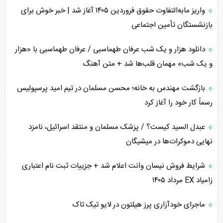
واریز مابه‌التفاوت حقوق فروردین ۱۴۰۵ آغاز شد | خبر خوش برای
برنامه هفتم توسعه در نقطه کور سیاستگذاری
بازنشستگان تأمین اجتماعی
کنوانسیون دریای خزر در راستای منافع ملی است؟
دانلود هزار و یک شب عرفان طهماسبی / عرفان طهماسبی با «هزار
اوکراین بازوی مخرب آمریکا در غرب آسیا
و یک شب» مهمان قلب‌ها شد + متن آهنگ
اهمیت راهبردی اردن برای آمریکا
بازگشت مهندس به خانه؛ محسن مسلمان در تیم امید پرسپولیس
رسماً کار خود را آغاز کرد
پیام، ظرفیت بالفعل‌نشده تجارت ایران
عبدل السید کیست؟ / پزشک مسلمان و منتقد اسرائیل، نامزد
همسویی عربستان با سنتکام علیه متحدان ایران
نهایی دموکرات‌ها در میشیگان
ترامپ و توهم خلع سلاح حماس
شرایط فروش نیسان وانت اعلام شد + جزییات ثبت نام اعتباری
زامیاد EX مرداد ۱۴۰۵
چرا کویت به دنبال شریک امنیتی جدید است؟
ماجرای خودآزاری پرز هیلتون در لایو تیک تاک
اعتراف غرب به قدرت ایران در تثبیت معادلات