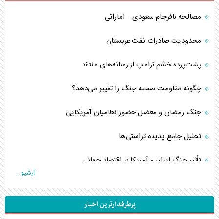
مصالحه نافرجام سعودی – اماراتی
محدودیت صادرات نفت عربستان
پشت‌پرده خشم ترامپ از رسانه‌های منتقد
چگونه مقاومت صحنه جنگ را تغییر می‌دهد؟
جنگ رمضان و معضل حضور نظامیان آمریکایی
تحلیل جامع پدیده تراستی‌ها
تأثیر جنگ ایران و آمریکا بر اقتصاد جهانی
آرشیو...
تخریب پل‌ها در اوکراین و فروپاشی روایت دوگانه غرب
پرطرفدارترین اخبار
اربعین، کابوس مشترک تل‌آویو-واشنگتن