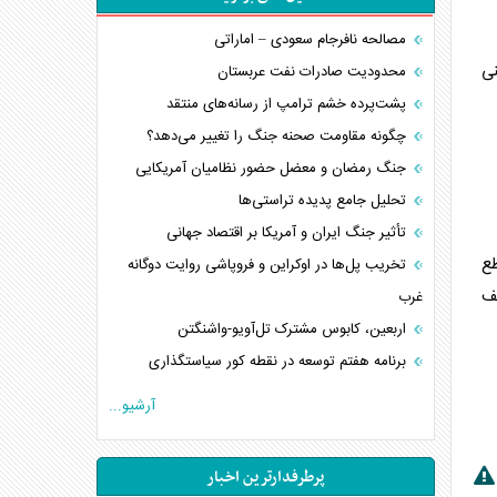
مصالحه نافرجام سعودی – اماراتی
نی
محدودیت صادرات نفت عربستان
پشت‌پرده خشم ترامپ از رسانه‌های منتقد
چگونه مقاومت صحنه جنگ را تغییر می‌دهد؟
جنگ رمضان و معضل حضور نظامیان آمریکایی
تحلیل جامع پدیده تراستی‌ها
تأثیر جنگ ایران و آمریکا بر اقتصاد جهانی
طع
تخریب پل‌ها در اوکراین و فروپاشی روایت دوگانه
یف
غرب
اربعین، کابوس مشترک تل‌آویو-واشنگتن
برنامه هفتم توسعه در نقطه کور سیاستگذاری
کنوانسیون دریای خزر در راستای منافع ملی است؟
آرشیو...
اوکراین بازوی مخرب آمریکا در غرب آسیا
اهمیت راهبردی اردن برای آمریکا
پرطرفدارترین اخبار
پیام، ظرفیت بالفعل‌نشده تجارت ایران