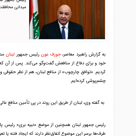
رئیس جمهور لبن
میدانی محافظت م
به گزارش راهبرد معاصر،
جوزف عون
رئیس جمهور
لبنان
مدع
خود و برای دفاع از منافعش گفت‌و‌گو می‌کند. پس از آن که 
کردیم. «توافق چارچوب» از منافع
لبنان
، هم از نظر حقوقی و
چشم‌پوشی کرده‌ایم.
به گفته وی،
لبنان
از طریق این روند در پی تأمین منافع عال
رئیس جمهور
لبنان
همچنین از موضع «نبیه بری» رئیس پا
طرف‌ها برسر این موضوع اتفاق‌نظر دارند که ایجاد فتنه یا 