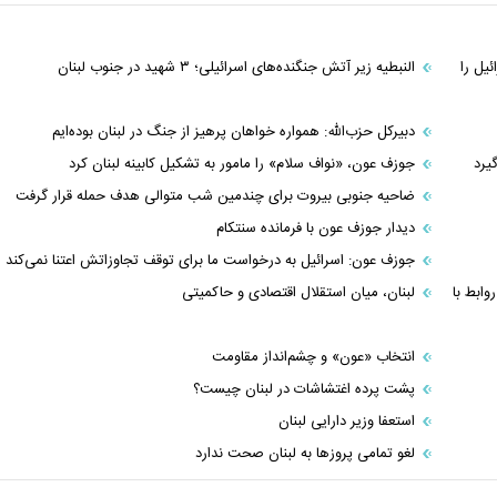
یل را
النبطیه زیر آتش جنگنده‌های اسرائیلی؛ ۳ شهید در جنوب لبنان
دبیرکل حزب‌الله: همواره خواهان پرهیز از جنگ در لبنان بوده‌ایم
یرد
جوزف عون، «نواف سلام» را مامور به تشکیل کابینه لبنان کرد
ضاحیه جنوبی بیروت برای چندمین شب متوالی هدف حمله قرار گرفت
دیدار جوزف عون با فرمانده سنتکام
جوزف عون: اسرائیل به درخواست ما برای توقف تجاوزاتش اعتنا نمی‌کند
وابط با
لبنان، میان استقلال اقتصادی و حاکمیتی
انتخاب «عون» و چشم‌انداز مقاومت
پشت پرده اغتشاشات در لبنان چیست؟
استعفا وزیر دارایی لبنان
لغو تمامی پروز‌ها به لبنان صحت ندارد