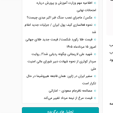
ه
اطلاعیه مهم وزارت آموزش و پرورش درباره
امتحانات نهایی
عکس/ ماجرای نصب سنگ قبر اکبر عبدی چیست؟
نحوه فعالسازی کیف پول ایران / جزئیات جدید اعلام
شد
قیمت طلا رکورد شکست/ قیمت جدید طلای جهانی
ب
امروز ۱۵ مردادماه ۱۴۰۵
اب
شهید علی لاریجانی چگونه ردیابی شد؟/ روایت
ود
سردار کوثری از نحوه شهادت دبیر شورای عالی امنیت
ملی
سفیر ایران در ژاپن: همان فاجعه هیروشیما در حال
تکرار است
مصالحه نافرجام سعودی – اماراتی
قیمت مرغ از نیمه مرداد تغییر می‌کند
مه
تحلیل های برگزیده