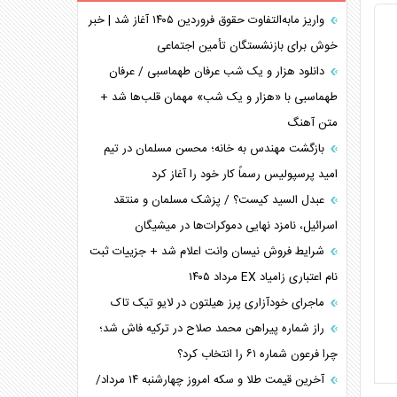
همسویی عربستان با سنتکام علیه متحدان ایران
واریز مابه‌التفاوت حقوق فروردین ۱۴۰۵ آغاز شد | خبر
ترامپ و توهم خلع سلاح حماس
خوش برای بازنشستگان تأمین اجتماعی
چرا کویت به دنبال شریک امنیتی جدید است؟
دانلود هزار و یک شب عرفان طهماسبی / عرفان
اعتراف غرب به قدرت ایران در تثبیت معادلات
طهماسبی با «هزار و یک شب» مهمان قلب‌ها شد +
متن آهنگ
خطای راهبردی ترامپ مقابل برزیل
متن و حاشیه سفر نتانیاهو به آمریکا
بازگشت مهندس به خانه؛ محسن مسلمان در تیم
امید پرسپولیس رسماً کار خود را آغاز کرد
عبدل السید کیست؟ / پزشک مسلمان و منتقد
اسرائیل، نامزد نهایی دموکرات‌ها در میشیگان
شرایط فروش نیسان وانت اعلام شد + جزییات ثبت
نام اعتباری زامیاد EX مرداد ۱۴۰۵
ماجرای خودآزاری پرز هیلتون در لایو تیک تاک
راز شماره پیراهن محمد صلاح در ترکیه فاش شد؛
چرا فرعون شماره ۶۱ را انتخاب کرد؟
آخرین قیمت طلا و سکه امروز چهارشنبه ۱۴ مرداد/