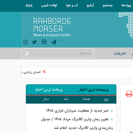
پیوندها
جستجو
آرشیو
آب و هوا
اوقات شرعی
RSS
نشریات
افشای برکناری در موساد پس از شکست 
پربیننده ترین اخبار
پربحث ترین اخبار
روز
هفته
ماه
سال
خبر جدید از معافیت سربازان فراری ۱۴۰۵
تغییر زمان واریز کالابرگ مرداد ۱۴۰۵ / جدول
زمان‌بندی واریز کالابرگ جدید اعلام شد