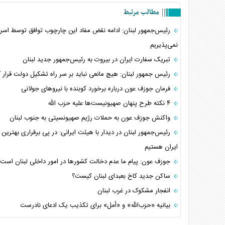
مطالب مرتبط
رئیس‌جمهور لبنان: ادامه نقض مفاد این چارچوب توافق توسط اسرائ
نمی‌پذیریم
تبریک سفارت ایران در بیروت به رئیس‌جمهور جدید لبنان
رئیس جمهور لبنان: هیچ مانعی نباید بر سر راه تشکیل دولت قرار گ
فرمان جوزف عون درباره برخورد کوبنده با نیرو‌های جولانی
۴ نکته طرح پنهان صهیونیست‌ها علیه حزب الله
واکنش جوزف عون به حملات رژیم صهیونسیتی به جنوب لبنان
رئیس‌جمهور لبنان در دیدار با هیئت ایرانی: در پی برقراری بهترین ر
ایران هستیم
جوزف عون: پیام ما عدم دخالت کشور‌ها در امور داخلی لبنان است
ساکن جدید کاخ بعبدای لبنان کیست؟
انفجار مشکوک در غرب لبنان
بیانیه «حزب‌الله» و «أمل» برای تکذیب یک ادعای نادرست