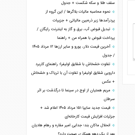
سقف طلا و سکه شکست + جدول
نحوه محاسبه مالیات بلاگر‌ها / این گروه از
پردرآمد‌ها زیر ذره‌بین مالیاتی + جزییات
تبدیل قبوض آب، برق و گاز به اینترنت رایگان /
پرداخت قبوض با همراه من + راهنما
آخرین قیمت دلار، یورو و سایر ارز‌ها ۱۲ مرداد ۱۴۰۵
/ جدول
تفاوت خشخاش با شقایق اولیفرا؛ راهنمای کاربرد
دارویی شقایق اولیفرا و تفاوت آن با تریاک و خشخاش
+ عکس
مریم همتیان از اوج در سینما تا درگذشت بر اثر
سرطان
قیمت جدید سایپا ۱۵۱ مرداد ۱۴۰۵ اعلام شد +
جزئیات افزایش قیمت کارخانه‌ای
انحلال ماکان بند؛ جدایی امیر مقاره و رهام هادیان
بعد از یک دهه همکاری صحت دارد؟