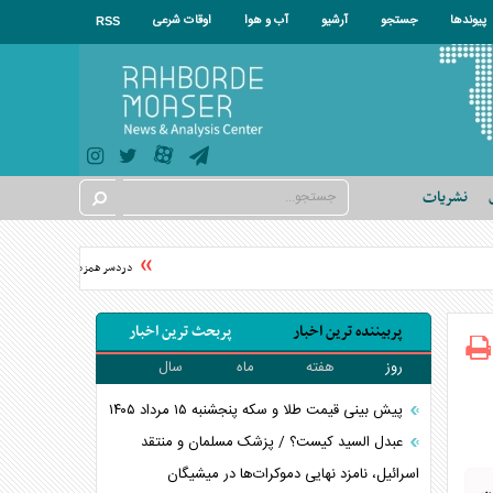
پیوندها
جستجو
آرشیو
آب و هوا
اوقات شرعی
RSS
نشریات
دردسر همزمان آمریکا و اوکراین 
پربیننده ترین اخبار
پربحث ترین اخبار
روز
هفته
ماه
سال
پیش بینی قیمت طلا و سکه پنجشنبه ۱۵ مرداد ۱۴۰۵
عبدل السید کیست؟ / پزشک مسلمان و منتقد
اسرائیل، نامزد نهایی دموکرات‌ها در میشیگان