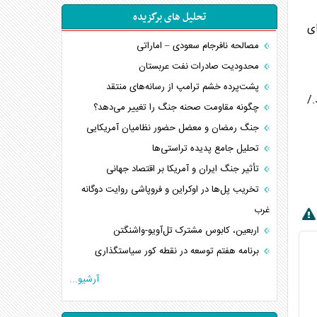
تحلیل های برگزیده
ی
مصالحه نافرجام سعودی – اماراتی
محدودیت صادرات نفت عربستان
پشت‌پرده خشم ترامپ از رسانه‌های منتقد
./
چگونه مقاومت صحنه جنگ را تغییر می‌دهد؟
جنگ رمضان و معضل حضور نظامیان آمریکایی
تحلیل جامع پدیده تراستی‌ها
تأثیر جنگ ایران و آمریکا بر اقتصاد جهانی
تخریب پل‌ها در اوکراین و فروپاشی روایت دوگانه
غرب
اربعین، کابوس مشترک تل‌آویو-واشنگتن
برنامه هفتم توسعه در نقطه کور سیاستگذاری
کنوانسیون دریای خزر در راستای منافع ملی است؟
آرشیو...
اوکراین بازوی مخرب آمریکا در غرب آسیا
اهمیت راهبردی اردن برای آمریکا