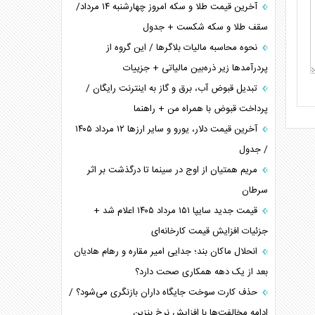
آخرین قیمت طلا و سکه امروز چهارشنبه ۱۴ مرداد/
سقف طلا و سکه شکست + جدول
نحوه محاسبه مالیات بلاگر‌ها / این گروه از
پردرآمد‌ها زیر ذره‌بین مالیاتی + جزییات
تبدیل قبوض آب، برق و گاز به اینترنت رایگان /
پرداخت قبوض با همراه من + راهنما
آخرین قیمت دلار، یورو و سایر ارز‌ها ۱۲ مرداد ۱۴۰۵
/ جدول
مریم همتیان از اوج در سینما تا درگذشت بر اثر
سرطان
قیمت جدید سایپا ۱۵۱ مرداد ۱۴۰۵ اعلام شد +
جزئیات افزایش قیمت کارخانه‌ای
انحلال ماکان بند؛ جدایی امیر مقاره و رهام هادیان
بعد از یک دهه همکاری صحت دارد؟
حذف کارت سوخت جایگاه داران بازنگری می‌شود؟ /
ادامه مخالفت‌ها با افزایش نرخ بنزین