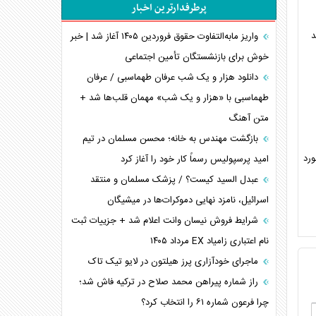
پرطرفدارترین اخبار
پیام، ظرفیت بالفعل‌نشده تجارت ایران
د
همسویی عربستان با سنتکام علیه متحدان ایران
واریز مابه‌التفاوت حقوق فروردین ۱۴۰۵ آغاز شد | خبر
ترامپ و توهم خلع سلاح حماس
خوش برای بازنشستگان تأمین اجتماعی
چرا کویت به دنبال شریک امنیتی جدید است؟
دانلود هزار و یک شب عرفان طهماسبی / عرفان
اعتراف غرب به قدرت ایران در تثبیت معادلات
طهماسبی با «هزار و یک شب» مهمان قلب‌ها شد +
متن آهنگ
خطای راهبردی ترامپ مقابل برزیل
متن و حاشیه سفر نتانیاهو به آمریکا
بازگشت مهندس به خانه؛ محسن مسلمان در تیم
 مورد
امید پرسپولیس رسماً کار خود را آغاز کرد
عبدل السید کیست؟ / پزشک مسلمان و منتقد
اسرائیل، نامزد نهایی دموکرات‌ها در میشیگان
شرایط فروش نیسان وانت اعلام شد + جزییات ثبت
نام اعتباری زامیاد EX مرداد ۱۴۰۵
ماجرای خودآزاری پرز هیلتون در لایو تیک تاک
راز شماره پیراهن محمد صلاح در ترکیه فاش شد؛
چرا فرعون شماره ۶۱ را انتخاب کرد؟