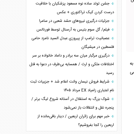
ن
جشن تولد ساده نوه مسعود پزشکیان با خلاقیت
درست کردن کیک تراکتوری + عکس
جزئیات درگیری نیرو‌های حشد شعبی در سامرا
فیلم/ گل سوم بتیس به آرسنال توسط فورنالس
عصبانیت ترامپ از پیروزی عبدل السید نامزد حامی
فلسطین در میشیگان
درگیری مرگبار میان سه برادر و داماد خانواده بر سر
ازرسان این آژانس فعلا نتوانسته‎اند به
اختلافات ملکی و ارث / همسایه بی‌طرف در دعوا به قتل
سی
رسید
شرایط فروش نیسان وانت اعلام شد + جزییات ثبت
نام اعتباری زامیاد EX مرداد ۱۴۰۵
شوک بزرگ به استقلال در آستانه شروع لیگ برتر /
پنجره نقل و انتقالات باز نمی‌شود
خبر مهم برای زائران اربعین / دینار باقی‌مانده از
اربعین را کجا بفروشیم؟