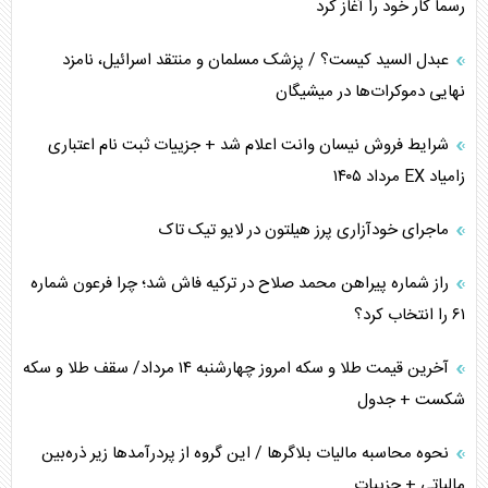
رسماً کار خود را آغاز کرد
پیام، ظرفیت بالفعل‌نشده تجارت ایران
عبدل السید کیست؟ / پزشک مسلمان و منتقد اسرائیل، نامزد
همسویی عربستان با سنتکام علیه متحدان ایران
نهایی دموکرات‌ها در میشیگان
ترامپ و توهم خلع سلاح حماس
شرایط فروش نیسان وانت اعلام شد + جزییات ثبت نام اعتباری
زامیاد EX مرداد ۱۴۰۵
چرا کویت به دنبال شریک امنیتی جدید است؟
ماجرای خودآزاری پرز هیلتون در لایو تیک تاک
اعتراف غرب به قدرت ایران در تثبیت معادلات
راز شماره پیراهن محمد صلاح در ترکیه فاش شد؛ چرا فرعون شماره
خطای راهبردی ترامپ مقابل برزیل
۶۱ را انتخاب کرد؟
متن و حاشیه سفر نتانیاهو به آمریکا
آخرین قیمت طلا و سکه امروز چهارشنبه ۱۴ مرداد/ سقف طلا و سکه
شکست + جدول
نحوه محاسبه مالیات بلاگر‌ها / این گروه از پردرآمد‌ها زیر ذره‌بین
مالیاتی + جزییات