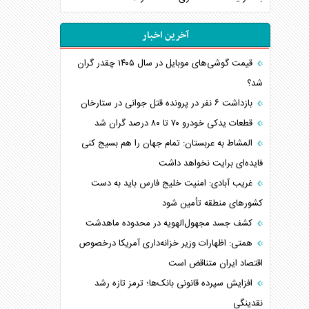
آخرین اخبار
قیمت گوشی‌های موبایل در سال ۱۴۰۵ چقدر گران
شد؟
بازداشت ۶ نفر در پرونده قتل جوانی در ستارخان
قطعات یدکی خودرو ۷۰ تا ۸۰ درصد گران شد
المشاط به عربستان: تمام جهان را هم بسیج کنی
فایده‌ای برایت نخواهد داشت
غریب آبادی: امنیت خلیج فارس باید به دست
کشورهای منطقه تأمین شود
کشف جسد مجهول‌الهویه در محدوده ماهدشت
همتی: اظهارات وزیر خزانه‌داری آمریکا درخصوص
اقتصاد ایران متناقض است
افزایش سپرده قانونی بانک‌ها؛ ترمز تازه رشد
نقدینگی