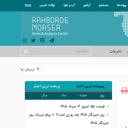
پیوندها
جستجو
آرشیو
آب و هوا
اوقات شرعی
RSS
نشریات
اردوغان: توافق‌نامه مکه هیچ کش
پربیننده ترین اخبار
پربحث ترین اخبار
روز
هفته
ماه
سال
قیمت طلا امروز ۱۶ مرداد ۱۴۰۵
روز خبرنگار ۱۴۰۵ چه روزی است؟ + پیام تبریک روز
خبرنگار ۱۴۰۵