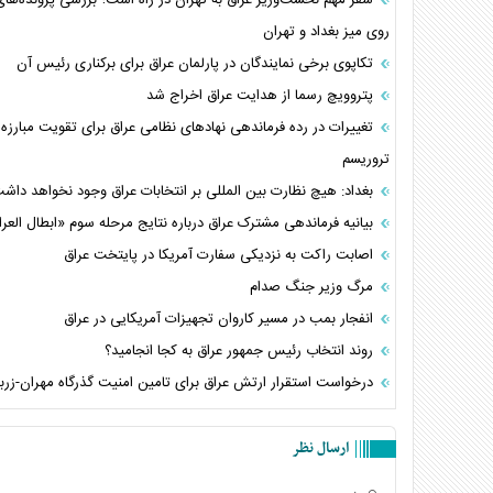
روی میز بغداد و تهران
تکاپوی برخی نمایندگان در پارلمان عراق برای برکناری رئیس آن
پتروویچ رسما از هدایت عراق اخراج شد
تغییرات در رده فرماندهی نهادهای نظامی عراق برای تقویت مبارزه ب
تروریسم
بغداد: هیچ نظارت بین المللی بر انتخابات عراق وجود نخواهد داش
بیانیه فرماندهی مشترک عراق درباره نتایج مرحله سوم «ابطال العر
اصابت راکت به نزدیکی سفارت آمریکا در پایتخت عراق
مرگ وزیر جنگ صدام
انفجار بمب در مسیر کاروان تجهیزات آمریکایی در عراق
روند انتخاب رئیس جمهور عراق به کجا انجامید؟
درخواست استقرار ارتش عراق برای تامین امنیت گذرگاه مهران-زربا
ارسال نظر