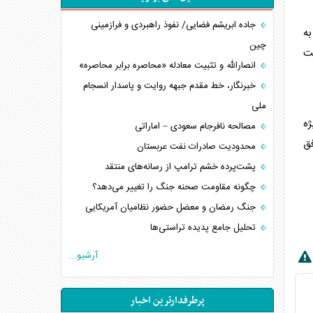
جاده ابریشم فضایی/ نفوذ راهبردی و فرازمینی
 به
چین
بت
انصارالله و تثبیت معادله «محاصره برابر محاصره»
خبرنگار، خط مقدم جبهه روایت و پاسدار انسجام
ملی
ژه
مصالحه نافرجام سعودی – اماراتی
فق
محدودیت صادرات نفت عربستان
پشت‌پرده خشم ترامپ از رسانه‌های منتقد
چگونه مقاومت صحنه جنگ را تغییر می‌دهد؟
جنگ رمضان و معضل حضور نظامیان آمریکایی
تحلیل جامع پدیده تراستی‌ها
تأثیر جنگ ایران و آمریکا بر اقتصاد جهانی
آرشیو...
تخریب پل‌ها در اوکراین و فروپاشی روایت دوگانه
غرب
پرطرفدارترین اخبار
اربعین، کابوس مشترک تل‌آویو-واشنگتن