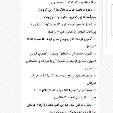
سقف طلا و سکه شکست + جدول
نحوه محاسبه مالیات بلاگر‌ها / این گروه از
پردرآمد‌ها زیر ذره‌بین مالیاتی + جزییات
تبدیل قبوض آب، برق و گاز به اینترنت رایگان /
پرداخت قبوض با همراه من + راهنما
آخرین قیمت دلار، یورو و سایر ارز‌ها ۱۲ مرداد ۱۴۰۵
/ جدول
تفاوت خشخاش با شقایق اولیفرا؛ راهنمای کاربرد
دارویی شقایق اولیفرا و تفاوت آن با تریاک و خشخاش
+ عکس
مریم همتیان از اوج در سینما تا درگذشت بر اثر
سرطان
قیمت جدید سایپا ۱۵۱ مرداد ۱۴۰۵ اعلام شد +
جزئیات افزایش قیمت کارخانه‌ای
انحلال ماکان بند؛ جدایی امیر مقاره و رهام هادیان
بعد از یک دهه همکاری صحت دارد؟