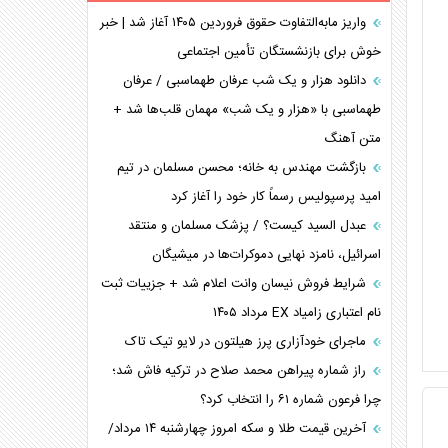
برنامه هفتم توسعه در نقطه کور سیاستگذاری
واریز مابه‌التفاوت حقوق فروردین ۱۴۰۵ آغاز شد | خبر
خوش برای بازنشستگان تأمین اجتماعی
کنوانسیون دریای خزر در راستای منافع ملی است؟
اوکراین بازوی مخرب آمریکا در غرب آسیا
دانلود هزار و یک شب عرفان طهماسبی / عرفان
اهمیت راهبردی اردن برای آمریکا
طهماسبی با «هزار و یک شب» مهمان قلب‌ها شد +
متن آهنگ
پیام، ظرفیت بالفعل‌نشده تجارت ایران
همسویی عربستان با سنتکام علیه متحدان ایران
بازگشت مهندس به خانه؛ محسن مسلمان در تیم
ترامپ و توهم خلع سلاح حماس
امید پرسپولیس رسماً کار خود را آغاز کرد
چرا کویت به دنبال شریک امنیتی جدید است؟
عبدل السید کیست؟ / پزشک مسلمان و منتقد
اسرائیل، نامزد نهایی دموکرات‌ها در میشیگان
شرایط فروش نیسان وانت اعلام شد + جزییات ثبت
نام اعتباری زامیاد EX مرداد ۱۴۰۵
ماجرای خودآزاری پرز هیلتون در لایو تیک تاک
راز شماره پیراهن محمد صلاح در ترکیه فاش شد؛
چرا فرعون شماره ۶۱ را انتخاب کرد؟
آخرین قیمت طلا و سکه امروز چهارشنبه ۱۴ مرداد/