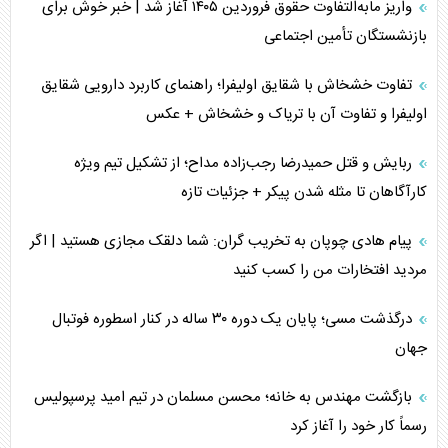
واریز مابه‌التفاوت حقوق فروردین ۱۴۰۵ آغاز شد | خبر خوش برای
مصالحه نافرجام سعودی – اماراتی
بازنشستگان تأمین اجتماعی
محدودیت صادرات نفت عربستان
تفاوت خشخاش با شقایق اولیفرا؛ راهنمای کاربرد دارویی شقایق
اولیفرا و تفاوت آن با تریاک و خشخاش + عکس
پشت‌پرده خشم ترامپ از رسانه‌های منتقد
ربایش و قتل حمیدرضا رجب‌زاده مداح؛ از تشکیل تیم ویژه
چگونه مقاومت صحنه جنگ را تغییر می‌دهد؟
کارآگاهان تا مثله شدن پیکر + جزئیات تازه
جنگ رمضان و معضل حضور نظامیان آمریکایی
پیام هادی چوپان به تخریب گران: شما دلقک مجازی هستید | اگر
مردید افتخارات من را کسب کنید
تحلیل جامع پدیده تراستی‌ها
درگذشت مسی؛ پایان یک دوره ۳۰ ساله در کنار اسطوره فوتبال
تأثیر جنگ ایران و آمریکا بر اقتصاد جهانی
جهان
تخریب پل‌ها در اوکراین و فروپاشی روایت دوگانه غرب
بازگشت مهندس به خانه؛ محسن مسلمان در تیم امید پرسپولیس
اربعین، کابوس مشترک تل‌آویو-واشنگتن
رسماً کار خود را آغاز کرد