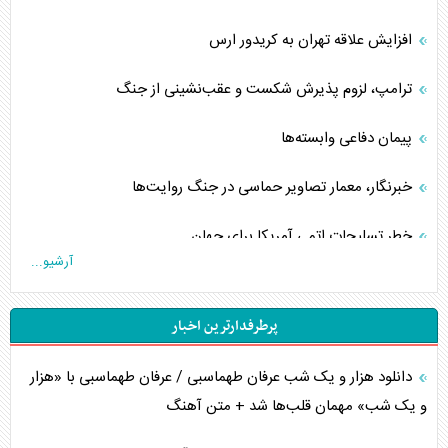
افزایش علاقه تهران به کریدور ارس
ترامپ، لزوم پذیرش شکست و عقب‌نشینی از جنگ
پیمان دفاعی‌ وابسته‌ها
خبرنگار، معمار تصاویر حماسی در جنگ روایت‌ها
خطر تسلیحات اتمی آمریکا برای جهان
آرشیو...
چگونه عربستان برابر ایران دچار خطای محاسباتی شد؟
پرطرفدارترین اخبار
جاده ابریشم فضایی/ نفوذ راهبردی و فرازمینی چین
دانلود هزار و یک شب عرفان طهماسبی / عرفان طهماسبی با «هزار
انصارالله و تثبیت معادله «محاصره برابر محاصره»
و یک شب» مهمان قلب‌ها شد + متن آهنگ
خبرنگار، خط مقدم جبهه روایت و پاسدار انسجام ملی