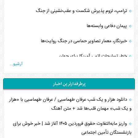
ترامپ، لزوم پذیرش شکست و عقب‌نشینی از جنگ
پیمان دفاعی‌ وابسته‌ها
خبرنگار، معمار تصاویر حماسی در جنگ روایت‌ها
خطر تسلیحات اتمی آمریکا برای جهان
آرشیو...
چگونه عربستان برابر ایران دچار خطای محاسباتی شد؟
پرطرفدارترین اخبار
جاده ابریشم فضایی/ نفوذ راهبردی و فرازمینی چین
دانلود هزار و یک شب عرفان طهماسبی / عرفان طهماسبی با «هزار
انصارالله و تثبیت معادله «محاصره برابر محاصره»
و یک شب» مهمان قلب‌ها شد + متن آهنگ
خبرنگار، خط مقدم جبهه روایت و پاسدار انسجام ملی
واریز مابه‌التفاوت حقوق فروردین ۱۴۰۵ آغاز شد | خبر خوش برای
مصالحه نافرجام سعودی – اماراتی
بازنشستگان تأمین اجتماعی