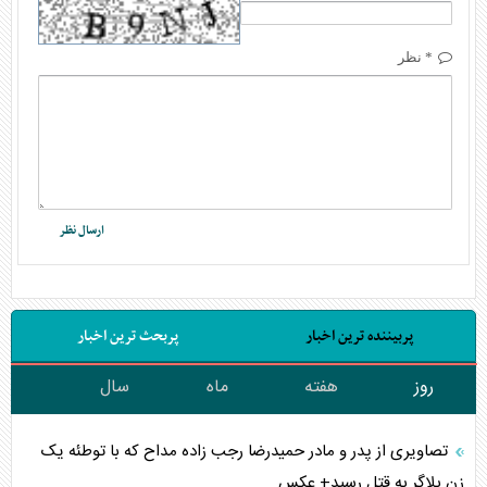
* نظر
پربیننده ترین اخبار
پربحث ترین اخبار
روز
هفته
ماه
سال
تصاویری از پدر و مادر حمیدرضا رجب زاده مداح که با توطئه یک
زن بلاگر به قتل رسید+ عکس