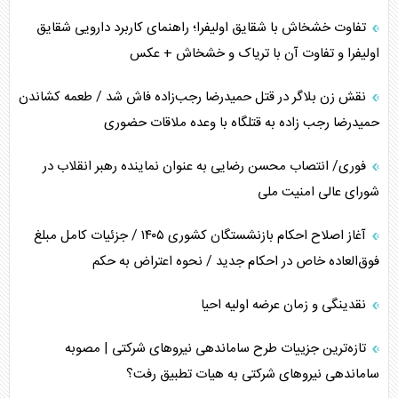
محدودیت صادرات نفت عربستان
تفاوت خشخاش با شقایق اولیفرا؛ راهنمای کاربرد دارویی شقایق
اولیفرا و تفاوت آن با تریاک و خشخاش + عکس
پشت‌پرده خشم ترامپ از رسانه‌های منتقد
نقش زن بلاگر در قتل حمیدرضا رجب‌زاده فاش شد / طعمه کشاندن
چگونه مقاومت صحنه جنگ را تغییر می‌دهد؟
حمیدرضا رجب زاده به قتلگاه با وعده ملاقات حضوری
جنگ رمضان و معضل حضور نظامیان آمریکایی
فوری/ انتصاب محسن رضایی به عنوان نماینده رهبر انقلاب در
شورای عالی امنیت ملی
تحلیل جامع پدیده تراستی‌ها
آغاز اصلاح احکام بازنشستگان کشوری ۱۴۰۵ / جزئیات کامل مبلغ
تأثیر جنگ ایران و آمریکا بر اقتصاد جهانی
فوق‌العاده خاص در احکام جدید / نحوه اعتراض به حکم
تخریب پل‌ها در اوکراین و فروپاشی روایت دوگانه غرب
نقدینگی و زمان عرضه اولیه احیا
اربعین، کابوس مشترک تل‌آویو-واشنگتن
تازه‌ترین جزییات طرح ساماندهی نیرو‌های شرکتی | مصوبه
ساماندهی نیرو‌های شرکتی به هیات تطبیق رفت؟