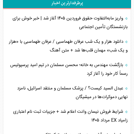
پرطرفدارترین اخبار
اربعین، کابوس مشترک تل‌آویو-واشنگتن
واریز مابه‌التفاوت حقوق فروردین ۱۴۰۵ آغاز شد | خبر خوش برای
برنامه هفتم توسعه در نقطه کور سیاستگذاری
بازنشستگان تأمین اجتماعی
کنوانسیون دریای خزر در راستای منافع ملی است؟
دانلود هزار و یک شب عرفان طهماسبی / عرفان طهماسبی با «هزار
اوکراین بازوی مخرب آمریکا در غرب آسیا
و یک شب» مهمان قلب‌ها شد + متن آهنگ
اهمیت راهبردی اردن برای آمریکا
بازگشت مهندس به خانه؛ محسن مسلمان در تیم امید پرسپولیس
رسماً کار خود را آغاز کرد
پیام، ظرفیت بالفعل‌نشده تجارت ایران
عبدل السید کیست؟ / پزشک مسلمان و منتقد اسرائیل، نامزد
همسویی عربستان با سنتکام علیه متحدان ایران
نهایی دموکرات‌ها در میشیگان
ترامپ و توهم خلع سلاح حماس
شرایط فروش نیسان وانت اعلام شد + جزییات ثبت نام اعتباری
زامیاد EX مرداد ۱۴۰۵
چرا کویت به دنبال شریک امنیتی جدید است؟