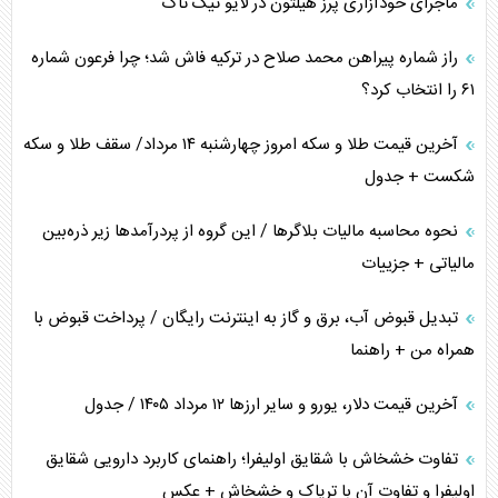
ماجرای خودآزاری پرز هیلتون در لایو تیک تاک
اعتراف غرب به قدرت ایران در تثبیت معادلات
راز شماره پیراهن محمد صلاح در ترکیه فاش شد؛ چرا فرعون شماره
خطای راهبردی ترامپ مقابل برزیل
۶۱ را انتخاب کرد؟
متن و حاشیه سفر نتانیاهو به آمریکا
آخرین قیمت طلا و سکه امروز چهارشنبه ۱۴ مرداد/ سقف طلا و سکه
شکست + جدول
نحوه محاسبه مالیات بلاگر‌ها / این گروه از پردرآمد‌ها زیر ذره‌بین
مالیاتی + جزییات
تبدیل قبوض آب، برق و گاز به اینترنت رایگان / پرداخت قبوض با
همراه من + راهنما
آخرین قیمت دلار، یورو و سایر ارز‌ها ۱۲ مرداد ۱۴۰۵ / جدول
تفاوت خشخاش با شقایق اولیفرا؛ راهنمای کاربرد دارویی شقایق
اولیفرا و تفاوت آن با تریاک و خشخاش + عکس