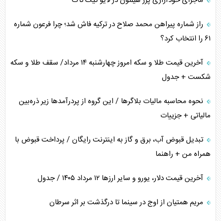
ماجرای خودآزاری پرز هیلتون در لایو تیک تاک
راز شماره پیراهن محمد صلاح در ترکیه فاش شد؛ چرا فرعون شماره
۶۱ را انتخاب کرد؟
آخرین قیمت طلا و سکه امروز چهارشنبه ۱۴ مرداد/ سقف طلا و سکه
شکست + جدول
نحوه محاسبه مالیات بلاگر‌ها / این گروه از پردرآمد‌ها زیر ذره‌بین
مالیاتی + جزییات
تبدیل قبوض آب، برق و گاز به اینترنت رایگان / پرداخت قبوض با
همراه من + راهنما
آخرین قیمت دلار، یورو و سایر ارز‌ها ۱۲ مرداد ۱۴۰۵ / جدول
مریم همتیان از اوج در سینما تا درگذشت بر اثر سرطان