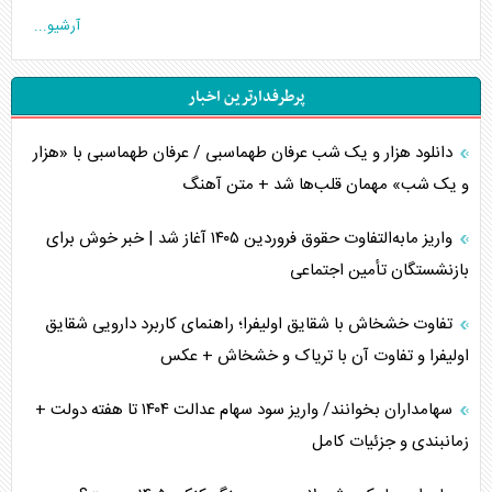
آرشیو...
چگونه عربستان برابر ایران دچار خطای محاسباتی شد؟
پرطرفدارترین اخبار
جاده ابریشم فضایی/ نفوذ راهبردی و فرازمینی چین
دانلود هزار و یک شب عرفان طهماسبی / عرفان طهماسبی با «هزار
انصارالله و تثبیت معادله «محاصره برابر محاصره»
و یک شب» مهمان قلب‌ها شد + متن آهنگ
خبرنگار، خط مقدم جبهه روایت و پاسدار انسجام ملی
واریز مابه‌التفاوت حقوق فروردین ۱۴۰۵ آغاز شد | خبر خوش برای
مصالحه نافرجام سعودی – اماراتی
بازنشستگان تأمین اجتماعی
محدودیت صادرات نفت عربستان
تفاوت خشخاش با شقایق اولیفرا؛ راهنمای کاربرد دارویی شقایق
اولیفرا و تفاوت آن با تریاک و خشخاش + عکس
پشت‌پرده خشم ترامپ از رسانه‌های منتقد
سهامداران بخوانند/ واریز سود سهام عدالت ۱۴۰۴ تا هفته دولت +
چگونه مقاومت صحنه جنگ را تغییر می‌دهد؟
زمانبندی و جزئیات کامل
جنگ رمضان و معضل حضور نظامیان آمریکایی