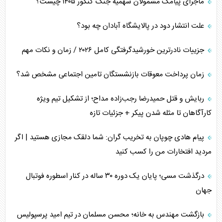
ماجرای پیامک مشمولان سهمیه جنگ کنکور ۱۴۰۵ چیست؟
تحلیل جامع پدیده تراستی‌ها
علت انتشار دود در پالایشگاه آبادان چه بود؟
تأثیر جنگ ایران و آمریکا بر اقتصاد جهانی
جزییات نادرترین خورشیدگرفتگی کامل ۲۰۲۶ / زمان و نکات مهم
تخریب پل‌ها در اوکراین و فروپاشی روایت دوگانه غرب
زمان پرداخت معوقات بازنشستگان تامین اجتماعی مشخص شد؟
اربعین، کابوس مشترک تل‌آویو-واشنگتن
ربایش و قتل حمیدرضا رجب‌زاده مداح؛ از تشکیل تیم ویژه
کارآگاهان تا مثله شدن پیکر + جزئیات تازه
پیام هادی چوپان به تخریب گران: شما دلقک مجازی هستید | اگر
مردید افتخارات من را کسب کنید
درگذشت مسی؛ پایان یک دوره ۳۰ ساله در کنار اسطوره فوتبال
جهان
بازگشت مهندس به خانه؛ محسن مسلمان در تیم امید پرسپولیس